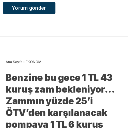
Ana Sayfa
›
EKONOMİ
Benzine bu gece 1 TL 43
kuruş zam bekleniyor…
Zammın yüzde 25’i
ÖTV’den karşılanacak
pompaya 1 TL 6 kuruş