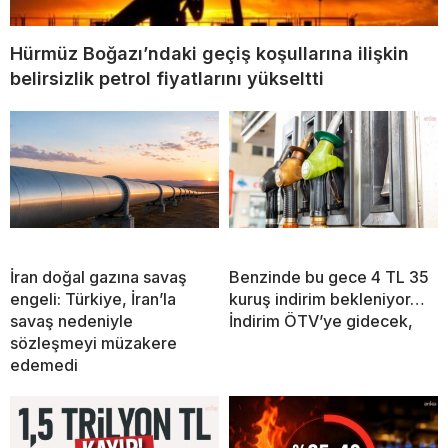
Hürmüz Boğazı’ndaki geçiş koşullarına ilişkin
belirsizlik petrol fiyatlarını yükseltti
İran doğal gazına savaş
Benzinde bu gece 4 TL 35
engeli: Türkiye, İran’la
kuruş indirim bekleniyor…
savaş nedeniyle
İndirim ÖTV’ye gidecek,
sözleşmeyi müzakere
edemedi