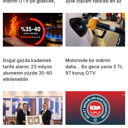
İndirim ÖTV’ye gidecek,
aylık toplam faturası en az
Doğal gazda kademeli
Motorinde bir indirim
tarife alarmı: 23 milyon
daha… Bu gece yarısı 3 TL
abonenin yüzde 35-40
97 kuruş ÖTV
etkilenebilir