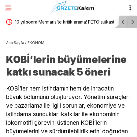
da…
10 yıl sonra Marmaris’te kritik arama! FETÖ suikast
Genel Kur
timinin firari ismi silahların yerini gösterdi
çoğunlukl
Ana Sayfa
›
EKONOMİ
Tıbben ger
KOBİ’lerin büyümelerine
kurtaran b
katkı sunacak 5 öneri
KOBİ’ler hem istihdamın hem de ihracatın
büyük bölümünü oluşturuyor. Yönetim süreçleri
ve pazarlama ile ilgili sorunlar, ekonomiye ve
istihdama sundukları katkılar ile ekonominin
lokomotifi görevini üstlenen KOBİ’lerin
büyümelerini ve sürdürülebilirliklerini doğrudan