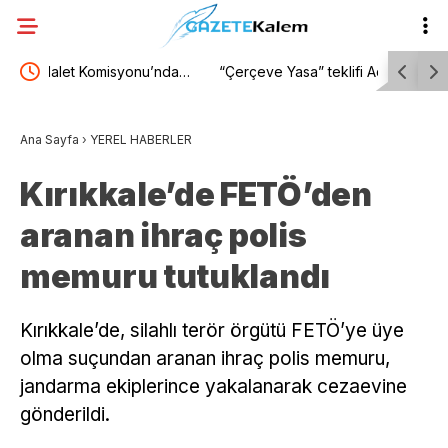
da…
“Çerçeve Yasa” teklifi Adalet Komisyonu’nda…
TBMM Gene
ak,
Danış Beştaş: Kürtler artık siyasetin malzemesi
suça sürük
Ana Sayfa
›
YEREL HABERLER
l’
olmak istemiyor
sorgulanm
Kırıkkale’de FETÖ’den
aranan ihraç polis
memuru tutuklandı
Kırıkkale’de, silahlı terör örgütü FETÖ’ye üye
olma suçundan aranan ihraç polis memuru,
jandarma ekiplerince yakalanarak cezaevine
gönderildi.