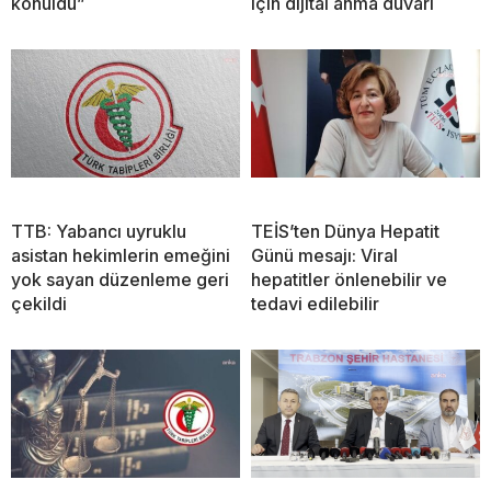
konuldu”
için dijital anma duvarı
TTB: Yabancı uyruklu
TEİS’ten Dünya Hepatit
asistan hekimlerin emeğini
Günü mesajı: Viral
yok sayan düzenleme geri
hepatitler önlenebilir ve
çekildi
tedavi edilebilir