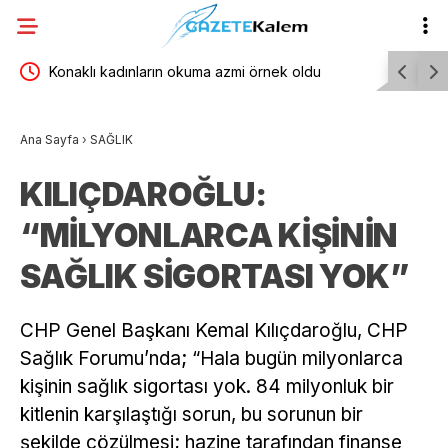
Konaklı kadınların okuma azmi örnek oldu
Ataşehir B
an
yeni dön
Ana Sayfa
›
SAĞLIK
KILIÇDAROĞLU:
“MİLYONLARCA KİŞİNİN
SAĞLIK SİGORTASI YOK”
CHP Genel Başkanı Kemal Kılıçdaroğlu, CHP
Sağlık Forumu’nda; “Hala bugün milyonlarca
kişinin sağlık sigortası yok. 84 milyonluk bir
kitlenin karşılaştığı sorun, bu sorunun bir
şekilde çözülmesi; hazine tarafından finanse