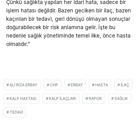
Çünkü sağlıkta yapılan her idari hata, sadece bir
işlem hatası değildir. Bazen geciken bir ilaç, bazen
kaçırılan bir tedavi, geri dönüşü olmayan sonuçlar
doğurabilecek bir risk anlamına gelir. İşte bu
nedenle sağlık yönetiminde temel ilke, önce hasta
olmalıdır.”
ALI RIZA ERBAY
CHP
ERBAY
HASTA
İLAÇ
KALP HASTASI
KALP ILAÇLARI
RAPOR
SAĞLIK
TEDAVI