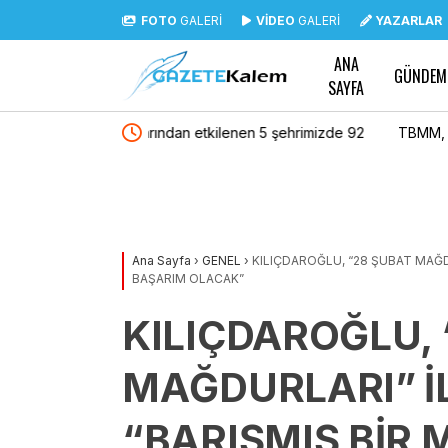
FOTO
GALERİ
VİDEO
GALERİ
YAZARLAR
ANA
GÜNDEM
SAYFA
n 5 şehrimizde 92
TBMM, “çok iyi” dereceli yeşil bina sertifikası 
espit edildi”
Ana Sayfa
›
GENEL
›
KILIÇDAROĞLU, “28 ŞUBAT MAĞD
BAŞARIM OLACAK”
KILIÇDAROĞLU, 
MAĞDURLARI” İ
“BARIŞMIŞ BİR 