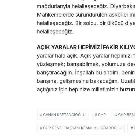
mağdurlarıyla helalleşeceğiz. Diyarbakır
Mahkemelerde süründürülen askerlerimiz 
helalleşeceğiz. Bir solcu, bir ülkücü diye
helalleşeceğiz.
AÇIK YARALAR HEPİMİZİ FAKİR KILIY
yaralar hala açık. Açık yaralar hepimizi 
yüzleşmek; barışabilmek, yolumuza dev
barıştıracağım. İnşallah bu ahdim, beni
barışına, gelişmesine bakacağım. Uzatıla
açtığınız için hepinize milletimizin huz
CANAN KAFTANCIOĞLU
CHP
CHP BEŞI
CHP GENEL BAŞKANI KEMAL KILIÇDAROĞLU