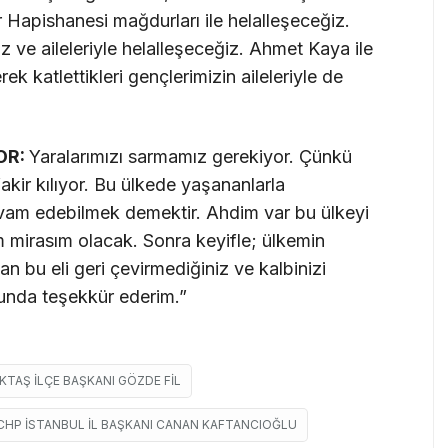
 Hapishanesi mağdurları ile helalleşeceğiz.
ve aileleriyle helalleşeceğiz. Ahmet Kaya ile
rek katlettikleri gençlerimizin aileleriyle de
OR:
Yaralarımızı sarmamız gerekiyor. Çünkü
fakir kılıyor. Bu ülkede yaşananlarla
am edebilmek demektir. Ahdim var bu ülkeyi
m mirasım olacak. Sonra keyifle; ülkemin
n bu eli geri çevirmediğiniz ve kalbinizi
urunda teşekkür ederim.”
KTAŞ İLÇE BAŞKANI GÖZDE FIL
CHP İSTANBUL İL BAŞKANI CANAN KAFTANCIOĞLU