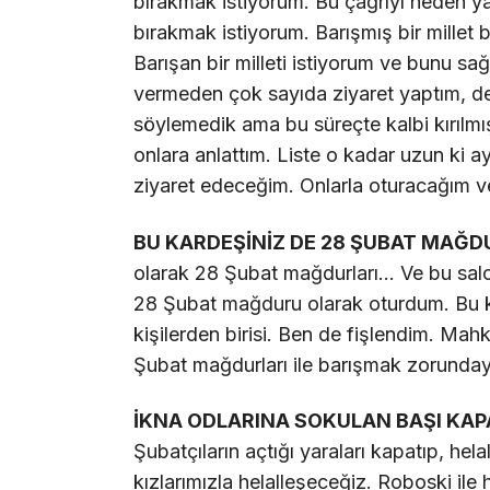
bırakmak istiyorum. Bu çağrıyı neden ya
bırakmak istiyorum. Barışmış bir millet
Barışan bir milleti istiyorum ve bunu 
vermeden çok sayıda ziyaret yaptım, de
söylemedik ama bu süreçte kalbi kırılmı
onlara anlattım. Liste o kadar uzun ki ay
ziyaret edeceğim. Onlarla oturacağım 
BU KARDEŞİNİZ DE 28 ŞUBAT MAĞDU
olarak 28 Şubat mağdurları… Ve bu salond
28 Şubat mağduru olarak oturdum. Bu k
kişilerden birisi. Ben de fişlendim. Ma
Şubat mağdurları ile barışmak zorunday
İKNA ODLARINA SOKULAN BAŞI KAPA
Şubatçıların açtığı yaraları kapatıp, hel
kızlarımızla helalleşeceğiz. Roboski il