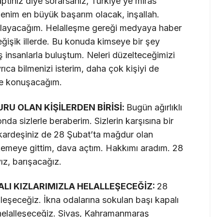
ptınız diye sorarsanız, Türkiye’ye miras
 benim en büyük başarım olacak, inşallah.
sağlayacağım. Helalleşme gereği medyaya haber
ğişik illerde. Bu konuda kimseye bir şey
ş insanlarla buluştum. Neleri düzelteceğimizi
rıca bilmenizi isterim, daha çok kişiyi de
ve konuşacağım.
RU OLAN KİŞİLERDEN BİRİSİ:
Bugün ağırlıklı
a sizlerle beraberim. Sizlerin karşısına bir
ardeşiniz de 28 Şubat’ta mağdur olan
hkemeye gittim, dava açtım. Hakkımı aradım. 28
ız, barışacağız.
LI KIZLARIMIZLA HELALLEŞECEĞİZ:
28
alleşeceğiz. İkna odalarına sokulan başı kapalı
e helalleşeceğiz. Sivas, Kahramanmaraş