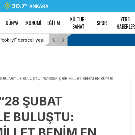
30.7
°
ANKARA
KÜLTÜR-
YEREL
DÜNYA
EKONOMİ
EĞİTİM
SPOR
SANAT
HABERLE
aldı
DEM Parti Sözcüsü Doğan’dan “çerçeve yasa” 
değerlendirmesi: “Bütün sorunları çözen niha
bir başlangıç”
URLARI” İLE BULUŞTU: “BARIŞMIŞ BİR MİLLET BENİM EN BÜYÜK
“28 ŞUBAT
LE BULUŞTU:
MİLLET BENİM EN