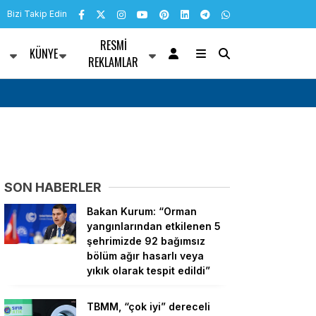
Bizi Takip Edin
RESMI
KÜNYE
R
REKLAMLAR
teklifi
Doğu ve Güneydoğu’daki iş dünyasından “ç
i bir düzenleme değil,
açıklaması: “Yasayı büyük bir memnuniyetle k
SON HABERLER
Bakan Kurum: “Orman
yangınlarından etkilenen 5
şehrimizde 92 bağımsız
bölüm ağır hasarlı veya
yıkık olarak tespit edildi”
TBMM, “çok iyi” dereceli