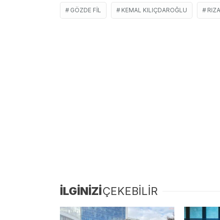
GÖZDE FIL
KEMAL KILIÇDAROĞLU
RIZ
İLGİNİZİ
ÇEKEBİLİR