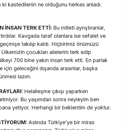
ki kastedilenin ne olduğunu herkes anladı.
IN İNSAN TERK ETTİ:
Bu milleti ayrıştıranlar,
tırdılar. Kavgada taraf olanlara ise sefalet ve
 geçmişe takılıp kaldı. Hiçbirimiz önümüzü
lkemizin çocukları ailelerini terk edip
ülkeyi 700 bine yakın insan terk etti. En parlak
e için geleceğini dışarıda arasınlar, başka
şünmesi lazım.
RAYLARI:
Helalleşme çıkışı yaparken
yetmiyor. Bu yaşımdan sonra neyleyim ben
bana yetiyor. Herhangi bir beklentim de yoktur.
İSTİYORUM:
Aslında Türkiye’ye bir miras