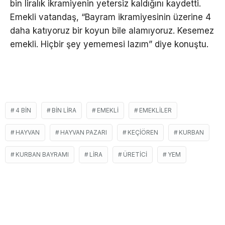
bin liralık ikramiyenin yetersiz kaldığını kaydetti.
Emekli vatandaş, “Bayram ikramiyesinin üzerine 4
daha katıyoruz bir koyun bile alamıyoruz. Kesemez
emekli. Hiçbir şey yememesi lazım” diye konuştu.
4 BIN
BIN LIRA
EMEKLI
EMEKLILER
HAYVAN
HAYVAN PAZARI
KEÇIÖREN
KURBAN
KURBAN BAYRAMI
LIRA
ÜRETICI
YEM