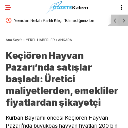
a”
Yeniden Refah Partili Kılıç: “Bilmediğimiz bir
“Çerçeve 
tışması
kanuna evet oyu veremiyoruz”
Partili Ab
Ana Sayfa
›
YEREL HABERLER
›
ANKARA
susacak, 
Keçiören Hayvan
Pazarı’nda satışlar
başladı: Üretici
maliyetlerden, emekliler
fiyatlardan şikayetçi
Kurban Bayramı öncesi Keçiören Hayvan
Pazarı’nda büyükbaş hayvan fiyatları 200 bin