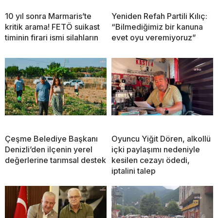
10 yıl sonra Marmaris’te
Yeniden Refah Partili Kılıç:
kritik arama! FETÖ suikast
“Bilmediğimiz bir kanuna
timinin firari ismi silahların
evet oyu veremiyoruz”
Çeşme Belediye Başkanı
Oyuncu Yiğit Dören, alkollü
Denizli’den ilçenin yerel
içki paylaşımı nedeniyle
değerlerine tarımsal destek
kesilen cezayı ödedi,
iptalini talep