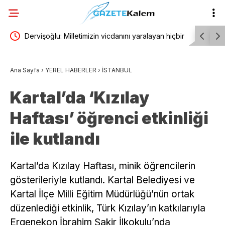
nda… AK
Dervişoğlu: Milletimizin vicdanını yaralayan hiçbir
TBMM Gene
meselede susmadık, susmayacağız
için araşt
Ana Sayfa
›
YEREL HABERLER
›
İSTANBUL
r”
Kartal’da ‘Kızılay
Haftası’ öğrenci etkinliği
ile kutlandı
Kartal’da Kızılay Haftası, minik öğrencilerin
gösterileriyle kutlandı. Kartal Belediyesi ve
Kartal İlçe Milli Eğitim Müdürlüğü’nün ortak
düzenlediği etkinlik, Türk Kızılay’ın katkılarıyla
Ergenekon İbrahim Şakir İlkokulu’nda