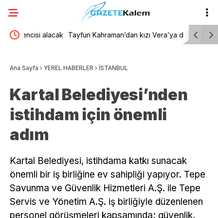
alacak
Tayfun Kahraman’dan kızı Vera’ya doğum günü
Bülent Ku
mesajı
çalışıyord
Ana Sayfa
›
YEREL HABERLER
›
İSTANBUL
Kartal Belediyesi’nden
istihdam için önemli
adım
Kartal Belediyesi, istihdama katkı sunacak
önemli bir iş birliğine ev sahipliği yapıyor. Tepe
Savunma ve Güvenlik Hizmetleri A.Ş. ile Tepe
Servis ve Yönetim A.Ş. iş birliğiyle düzenlenen
personel görüşmeleri kapsamında; güvenlik,