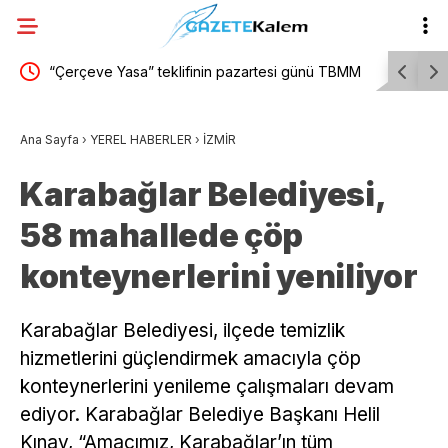
in pazartesi günü TBMM
Şehit yakınları ve gazilerin eylemi sürüyor
lmesi bekleniyor
gazi: “Ağzımda diş kalmadı, dişimi yaptıra
Ana Sayfa
›
YEREL HABERLER
›
İZMİR
Versinler hakkımızı, dişimizi yaptıralım”
Karabağlar Belediyesi,
58 mahallede çöp
konteynerlerini yeniliyor
Karabağlar Belediyesi, ilçede temizlik
hizmetlerini güçlendirmek amacıyla çöp
konteynerlerini yenileme çalışmaları devam
ediyor. Karabağlar Belediye Başkanı Helil
Kınay, “Amacımız, Karabağlar’ın tüm