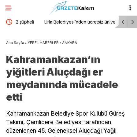
eli
Urla Belediyesi’nden ücretsiz üniversite tercih
Hayata ye
danışmanlığı
Semt Mer
Ana Sayfa
›
YEREL HABERLER
›
ANKARA
Kahramankazan’ın
yiğitleri Aluçdağı er
meydanında mücadele
etti
Kahramankazan Belediye Spor Kulübü Güreş
Takımı, Çamlıdere Belediyesi tarafından
düzenlenen 45. Geleneksel Aluçdağı Yağlı