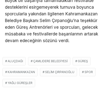
Büyük bir başarıyla tamamladıkları festivalde
desteklerini esirgemeyerek turnuva boyunca
sporcularla yakından ilgilenen Kahramankazan
Belediye Başkanı Selim Çırpanoğlu’na teşekkür
eden Güreş Antrenörleri ve sporcuları, gelecek
müsabaka ve festivallerde başarılarının artarak
devam edeceğinin sözünü verdi.
ALUÇDAĞI
ÇAMLIDERE BELEDIYESI
GÜREŞ
KAHRAMANKAZAN
SELIM ÇIRPANOĞLU
SPOR
YAĞLI GÜREŞLER