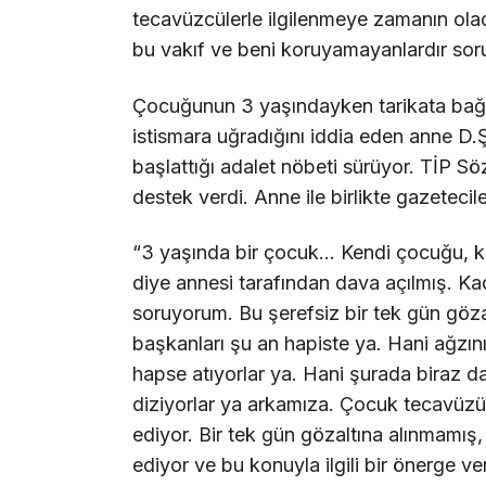
tecavüzcülerle ilgilenmeye zamanın olac
bu vakıf ve beni koruyamayanlardır sor
Çocuğunun 3 yaşındayken tarikata bağlı 
istismara uğradığını iddia eden anne D.
başlattığı adalet nöbeti sürüyor. TİP Sö
destek verdi. Anne ile birlikte gazetecil
“3 yaşında bir çocuk… Kendi çocuğu, ke
diye annesi tarafından dava açılmış. Ka
soruyorum. Bu şerefsiz bir tek gün göza
başkanları şu an hapiste ya. Hani ağzını 
hapse atıyorlar ya. Hani şurada biraz da
diziyorlar ya arkamıza. Çocuk tecavüz
ediyor. Bir tek gün gözaltına alınmamış
ediyor ve bu konuyla ilgili bir önerge 