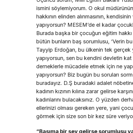
ismini söylemiyorum. O okul müdürünün
hakkının elinden alınmasının, kendisinin 
yapıyorsun? MESEM’de el kadar çocuklar
Burada başka bir çocuğun eğitim hakkı g
bütün bunların baş sorumlusu, ‘Verin bu
Tayyip Erdoğan, bu ülkenin tek gerçek y
yapıyorsun, sen bu kendini devletin kat
derneklerle mücadele etmek için ne yap
yapıyorsun? Biz bugün bu soruları sormak
buradayız. D.Ş buradaki adalet nöbetin
kadının kızının kılına zarar gelirse karş
kadınlarını bulacaksınız. O yüzden derha
ellerinizi olması gereken yere, yani çoc
görmek için size son bir kez süre veriyo
“Başıma bir şey gelirse sorumlusu va