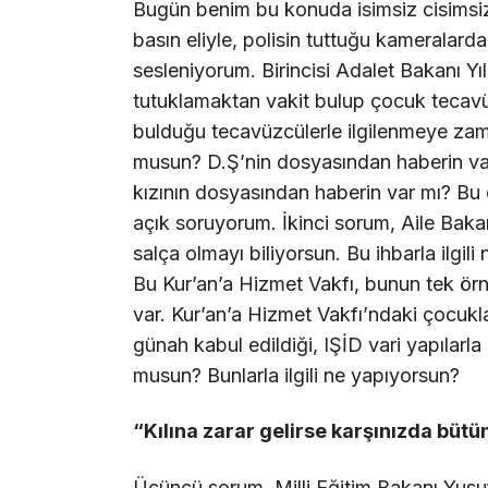
Bugün benim bu konuda isimsiz cisimsiz
basın eliyle, polisin tuttuğu kameralarda
sesleniyorum. Birincisi Adalet Bakanı Y
tutuklamaktan vakit bulup çocuk tecavüz
bulduğu tecavüzcülerle ilgilenmeye zam
musun? D.Ş’nin dosyasından haberin va
kızının dosyasından haberin var mı? Bu
açık soruyorum. İkinci sorum, Aile Bakan
salça olmayı biliyorsun. Bu ihbarla ilgil
Bu Kur’an’a Hizmet Vakfı, bunun tek örne
var. Kur’an’a Hizmet Vakfı’ndaki çocukl
günah kabul edildiği, IŞİD vari yapılarla b
musun? Bunlarla ilgili ne yapıyorsun?
“Kılına zarar gelirse karşınızda bütü
Üçüncü sorum, Milli Eğitim Bakanı Yusu