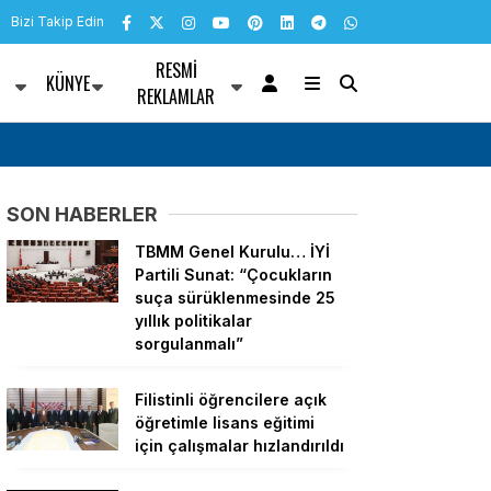
Bizi Takip Edin
RESMI
KÜNYE
R
REKLAMLAR
ğa kalktığı gün
Yatağan Belediye Başkanı Mesut Günay YENİ 
SON HABERLER
TBMM Genel Kurulu… İYİ
Partili Sunat: “Çocukların
suça sürüklenmesinde 25
yıllık politikalar
sorgulanmalı”
Filistinli öğrencilere açık
öğretimle lisans eğitimi
için çalışmalar hızlandırıldı