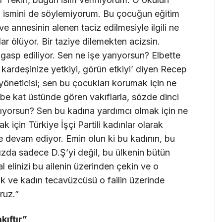
 ismini de söylemiyorum. Bu çocuğun eğitim
ve annesinin alenen taciz edilmesiyle ilgili ne
 ölüyor. Bir taziye dilemekten acizsin.
asp ediliyor. Sen ne işe yarıyorsun? Elbette
 kardeşinize yetkiyi, görün etkiyi’ diyen Recep
öneticisi; sen bu çocukları korumak için ne
 be kat üstünde gören vakıflarla, sözde dinci
ıyorsun? Sen bu kadına yardımcı olmak için ne
 için Türkiye İşçi Partili kadınlar olarak
e devam ediyor. Emin olun ki bu kadının, bu
ınızda sadece D.Ş’yi değil, bu ülkenin bütün
l elinizi bu ailenin üzerinden çekin ve o
uk ve kadın tecavüzcüsü o failin üzerinde
ruz.”
kıftır”