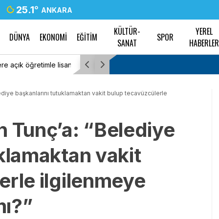
25.1
°
ANKARA
KÜLTÜR-
YEREL
DÜNYA
EKONOMİ
EĞİTİM
SPOR
SANAT
HABERLE
mi için çalışmalar
CHP: En güzel günler bu ülkenin yeniden aya
başlayacak
ediye başkanlarını tutuklamaktan vakit bulup tecavüzcülerle
n Tunç’a: “Belediye
uklamaktan vakit
erle ilgilenmeye
mı?”