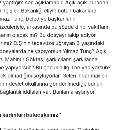
 yaptığım son açıklamadır. Açık açık buradan
n İçişleri Bakanlığı eliyle bütün bakanlara
ılmaz Tunç, belediye başkanlarını
cüleriyle, arkasında bu sözde dinci vakıfların
anın olacak mı? Bu dosyayı takip ediyor
r mı? D.Ş’nin tecavüze uğrayan 3 yaşındaki
 dosyalarda ne yapıyorsun Yılmaz Tunç? Açık
ı Mahinur Göktaş, şarkıcıların şarkılarına
i ne yapıyorsun? Bu çocukla ilgili ne yapıyorsun?
k olmadığını söylüyorlar. Gelen ihbar mailleri
arın devlet okullarına gönderilmediği, bunun
ağlantılı iddiaları var. Bunları araştırıyor
n kadınları bulacaksınız”
f Tekin, bugün isim vermiyorum. O okulun