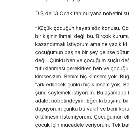
D.Ş de 13 Ocak’tan bu yana nöbetini sür
“Küçük çocuğun hayatı söz konusu. Çocuğ
bir kişinin ihmali değil bu. Birçok kur
kazandırmak istiyorum ama ne yazık k
çocuğumun başına bir şey gelirse bütün
değil. Çünkü ben ve çocuğum suçlu deği
tutuklanması gerekirken ben ve çocuğ
kimsesizim. Benim hiç kimsem yok. Bugü
fark edilecek çünkü hiç kimsem yok. Bel
şunu söylemek istiyorum. Bu aşamada b
adalet nöbetindeyim. Eğer ki başıma bi
duyuyorum çünkü bu vakıf ve beni koruy
örtülmesini istemiyorum. Çocuğumun elim
çocuk için mücadele veriyorum. Tek ba