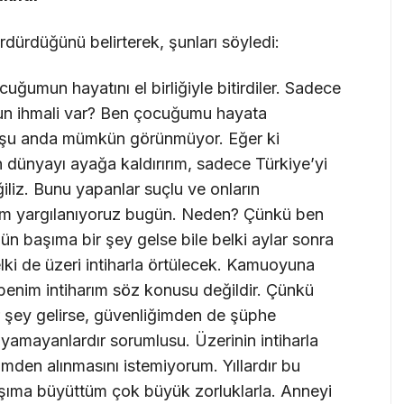
dürdüğünü belirterek, şunları söyledi:
umun hayatını el birliğiyle bitirdiler. Sadece
umun ihmali var? Ben çocuğumu hayata
i şu anda mümkün görünmüyor. Eğer ki
 dünyayı ayağa kaldırırım, sadece Türkiye’yi
liz. Bunu yapanlar suçlu ve onların
um yargılanıyoruz bugün. Neden? Çünkü ben
n başıma bir şey gelse bile belki aylar sonra
ki de üzeri intiharla örtülecek. Kamuoyuna
enim intiharım söz konusu değildir. Çünkü
r şey gelirse, güvenliğimden de şüphe
amayanlardır sorumlusu. Üzerinin intiharla
den alınmasını istemiyorum. Yıllardır bu
şıma büyüttüm çok büyük zorluklarla. Anneyi