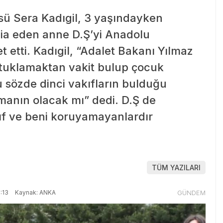
cüsü Sera Kadıgil, 3 yaşındayken
ddia eden anne D.Ş’yi Anadolu
t etti. Kadıgil, “Adalet Bakanı Yılmaz
utuklamaktan vakit bulup çocuk
 sözde dinci vakıfların bulduğu
manın olacak mı” dedi. D.Ş de
kıf ve beni koruyamayanlardır
TÜM YAZILARI
:13
Kaynak: ANKA
GÜNDEM