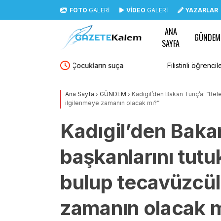
FOTO
GALERİ
VİDEO
GALERİ
YAZARLAR
ANA
GÜNDEM
SAYFA
arın suça
Filistinli öğrencilere açık öğretimle lisans eğiti
alı”
hızlandırıldı
Ana Sayfa
›
GÜNDEM
›
Kadıgil’den Bakan Tunç’a: “Bel
ilgilenmeye zamanın olacak mı?”
Kadıgil’den Baka
başkanlarını tut
bulup tecavüzcül
zamanın olacak 