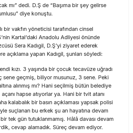
ak mı” dedi. D.Ş de “Başıma bir şey gelirse
umlusu” diye konuştu.
bir vakfın yöneticisi tarafından cinsel
Ş’nin Kartal’daki Anadolu Adliyesi önünde
zcüsü Sera Kadıgil, D.Ş’yi ziyaret ederek
ere açıklama yapan Kadıgil, şunları söyledi:
ndi kızı. 3 yaşında bir çocuk tecavüze uğradı
ç sene geçmiş, biliyor musunuz, 3 sene. Peki
ltına alınmış mı? Hani seçilmiş bütün belediye
açanı hapse atıyorlar ya. Hani bir tvit atanı
ha kalabalık bir basın açıklaması yapsak polisi
üyle suçlanan bu erkek şu an hayatına devam
, bir tek gün tutuklanmamış. Hâlâ davası devam
verdik, cevap alamadık. Süreç devam ediyor.