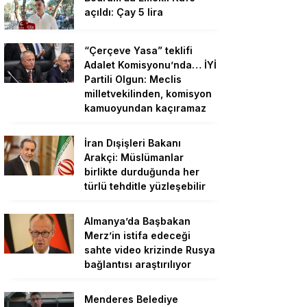
açıldı: Çay 5 lira
“Çerçeve Yasa” teklifi
Adalet Komisyonu’nda… İYİ
Partili Olgun: Meclis
milletvekilinden, komisyon
kamuoyundan kaçıramaz
İran Dışişleri Bakanı
Arakçi: Müslümanlar
birlikte durduğunda her
türlü tehditle yüzleşebilir
Almanya’da Başbakan
Merz’in istifa edeceği
sahte video krizinde Rusya
bağlantısı araştırılıyor
Menderes Belediye