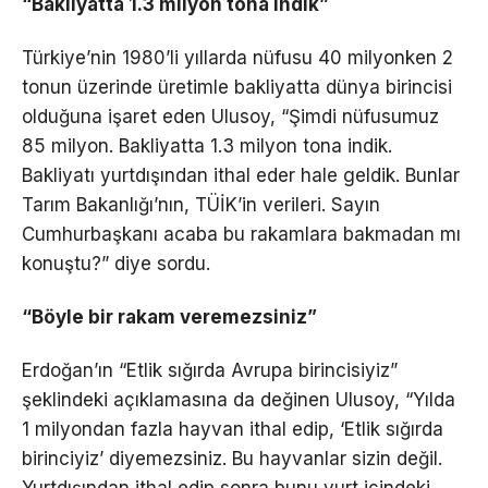
“Bakliyatta 1.3 milyon tona indik”
Türkiye’nin 1980’li yıllarda nüfusu 40 milyonken 2
tonun üzerinde üretimle bakliyatta dünya birincisi
olduğuna işaret eden Ulusoy, “Şimdi nüfusumuz
85 milyon. Bakliyatta 1.3 milyon tona indik.
Bakliyatı yurtdışından ithal eder hale geldik. Bunlar
Tarım Bakanlığı’nın, TÜİK’in verileri. Sayın
Cumhurbaşkanı acaba bu rakamlara bakmadan mı
konuştu?” diye sordu.
“Böyle bir rakam veremezsiniz”
Erdoğan’ın “Etlik sığırda Avrupa birincisiyiz”
şeklindeki açıklamasına da değinen Ulusoy, “Yılda
1 milyondan fazla hayvan ithal edip, ‘Etlik sığırda
birinciyiz’ diyemezsiniz. Bu hayvanlar sizin değil.
Yurtdışından ithal edip sonra bunu yurt içindeki