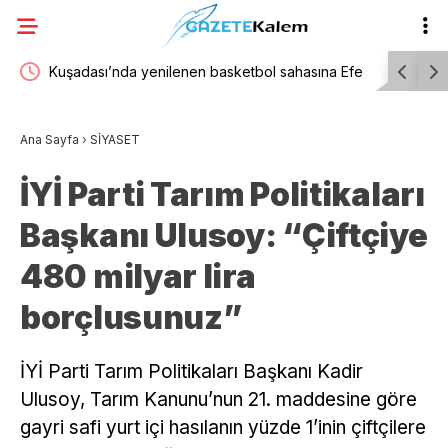
ırmızı
Kuşadası’nda yenilenen basketbol sahasına Efe
Germencik
İbrikoğlu’nun adı verildi
başladı
Ana Sayfa
›
SİYASET
İYİ Parti Tarım Politikaları
Başkanı Ulusoy: “Çiftçiye
480 milyar lira
borçlusunuz”
İYİ Parti Tarım Politikaları Başkanı Kadir
Ulusoy, Tarım Kanunu’nun 21. maddesine göre
gayri safi yurt içi hasılanın yüzde 1’inin çiftçilere