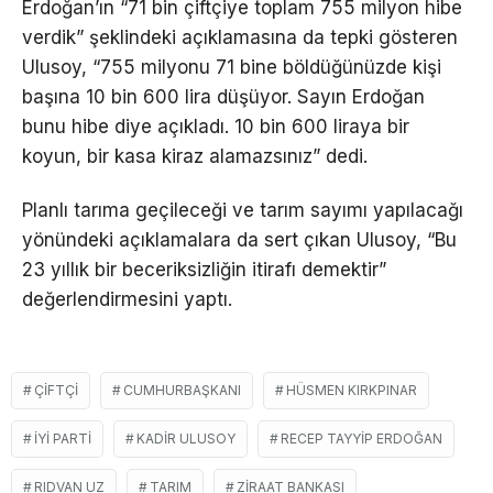
Erdoğan’ın “71 bin çiftçiye toplam 755 milyon hibe
verdik” şeklindeki açıklamasına da tepki gösteren
Ulusoy, “755 milyonu 71 bine böldüğünüzde kişi
başına 10 bin 600 lira düşüyor. Sayın Erdoğan
bunu hibe diye açıkladı. 10 bin 600 liraya bir
koyun, bir kasa kiraz alamazsınız” dedi.
Planlı tarıma geçileceği ve tarım sayımı yapılacağı
yönündeki açıklamalara da sert çıkan Ulusoy, “Bu
23 yıllık bir beceriksizliğin itirafı demektir”
değerlendirmesini yaptı.
ÇIFTÇI
CUMHURBAŞKANI
HÜSMEN KIRKPINAR
İYİ PARTI
KADIR ULUSOY
RECEP TAYYIP ERDOĞAN
RIDVAN UZ
TARIM
ZIRAAT BANKASI