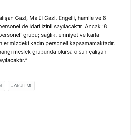
lışan Gazi, Malûl Gazi, Engelli, hamile ve 8
sonel de idari izinli sayılacaktır. Ancak ‘8
rsonel’ grubu; sağlık, emniyet ve karla
mlerimizdeki kadın personeli kapsamamaktadır.
 hangi meslek grubunda olursa olsun çalışan
ayılacaktır.”
I
OKULLAR