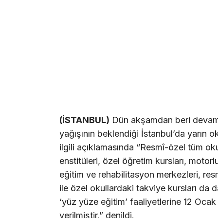
(İSTANBUL)
Dün akşamdan beri devam ed
yağışının beklendiği İstanbul’da yarın okul
ilgili açıklamasında “Resmî-özel tüm oku
enstitüleri, özel öğretim kursları, motorlu
eğitim ve rehabilitasyon merkezleri, res
ile özel okullardaki takviye kursları da
‘yüz yüze eğitim’ faaliyetlerine 12 Ocak
verilmiştir.” denildi.