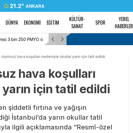
21.2
°
ANKARA
KÜLTÜR-
YEREL
DÜNYA
EKONOMİ
EĞİTİM
SPOR
SANAT
HABERLE
acak
Tayfun Kahraman’dan kızı Vera’ya doğum gü
 olumsuz hava koşulları nedeniyle okullar yarın için tatil edildi
uz hava koşulları
arın için tatil edildi
şiddetli fırtına ve yağışın
ği İstanbul’da yarın okullar tatil
nuyla ilgili açıklamasında “Resmî-özel