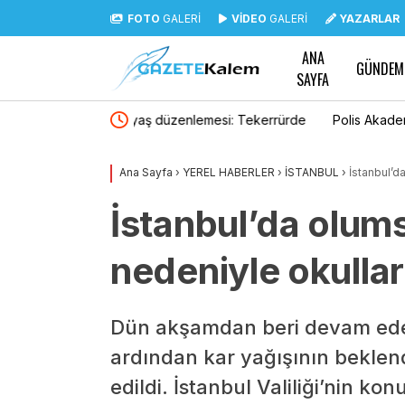
FOTO
GALERİ
VİDEO
GALERİ
YAZARLAR
ANA
GÜNDEM
SAYFA
emesi: Tekerrürde
Polis Akademisi 3 bin 250 PMYO öğrencisi al
 çıkarıldı
Ana Sayfa
›
YEREL HABERLER
›
İSTANBUL
›
İstanbul’da
İstanbul’da olums
nedeniyle okullar y
Dün akşamdan beri devam eden 
ardından kar yağışının beklendi
edildi. İstanbul Valiliği’nin ko