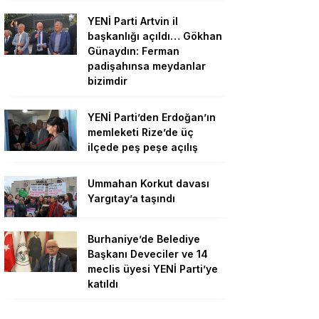
YENİ Parti Artvin il
başkanlığı açıldı… Gökhan
Günaydın: Ferman
padişahınsa meydanlar
bizimdir
YENİ Parti’den Erdoğan’ın
memleketi Rize’de üç
ilçede peş peşe açılış
Ummahan Korkut davası
Yargıtay’a taşındı
Burhaniye’de Belediye
Başkanı Deveciler ve 14
meclis üyesi YENİ Parti’ye
katıldı