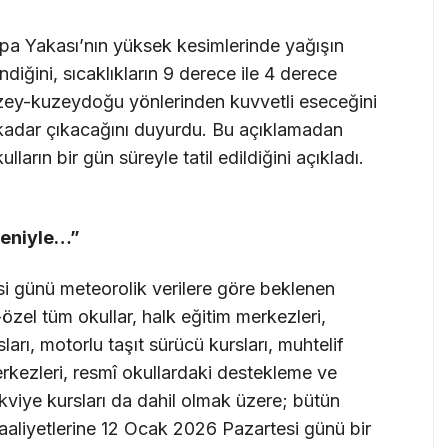
rupa Yakası’nın yüksek kesimlerinde yağışın
iğini, sıcaklıkların 9 derece ile 4 derece
uzey-kuzeydoğu yönlerinden kuvvetli eseceğini
 kadar çıkacağını duyurdu. Bu açıklamadan
lların bir gün süreyle tatil edildiğini açıkladı.
deniyle…”
si günü meteorolik verilere göre beklenen
zel tüm okullar, halk eğitim merkezleri,
ları, motorlu taşıt sürücü kursları, muhtelif
erkezleri, resmî okullardaki destekleme ve
takviye kursları da dahil olmak üzere; bütün
aaliyetlerine 12 Ocak 2026 Pazartesi günü bir