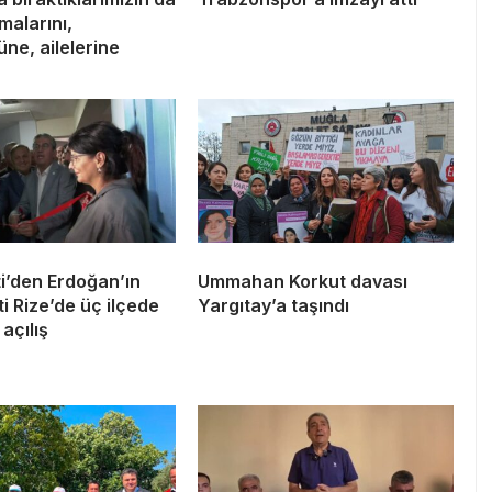
lmalarını,
ne, ailelerine
i’den Erdoğan’ın
Ummahan Korkut davası
 Rize’de üç ilçede
Yargıtay’a taşındı
açılış