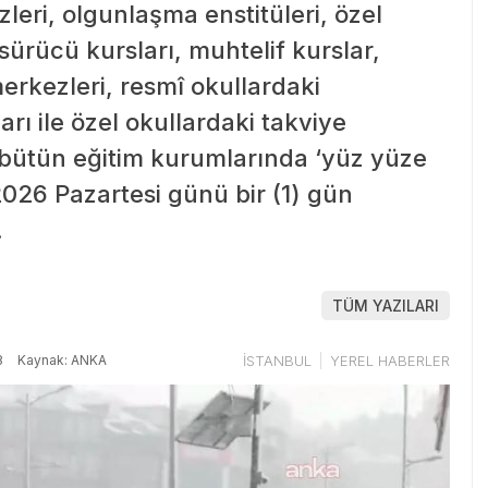
leri, olgunlaşma enstitüleri, özel
 sürücü kursları, muhtelif kurslar,
erkezleri, resmî okullardaki
rı ile özel okullardaki takviye
; bütün eğitim kurumlarında ‘yüz yüze
2026 Pazartesi günü bir (1) gün
.
TÜM YAZILARI
8
Kaynak: ANKA
İSTANBUL
YEREL HABERLER