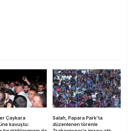
er Çaykara
Salah, Papara Park’ta
üne kavuştu:
düzenlenen törenle
 bıraktıklarımızın da
Trabzonspor’a imzayı attı