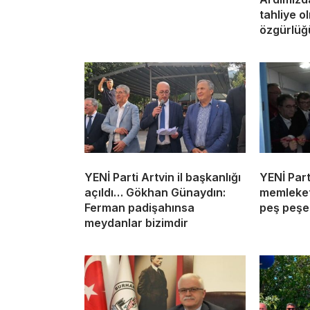
tahliye o
özgürlüğü
YENİ Parti Artvin il başkanlığı
YENİ Part
açıldı… Gökhan Günaydın:
memleketi
Ferman padişahınsa
peş peşe 
meydanlar bizimdir