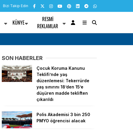
Bizi Takip Edin
RESMI
KÜNYE
R
REKLAMLAR
nü mesajı
Bülent Kuşoğlu: CHP’yi bölenler Sarayla çalı
SON HABERLER
Çocuk Koruma Kanunu
Teklifi’nde yaş
düzenlemesi: Tekerrürde
yaş sınırını 18’den 15’e
düşüren madde tekliften
çıkarıldı
Polis Akademisi 3 bin 250
PMYO öğrencisi alacak