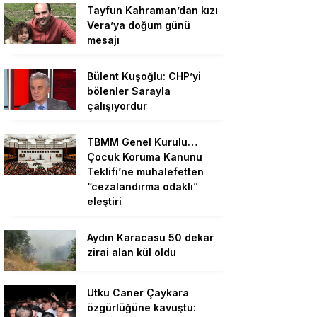
Tayfun Kahraman’dan kızı
Vera’ya doğum günü
mesajı
Bülent Kuşoğlu: CHP’yi
bölenler Sarayla
çalışıyordur
TBMM Genel Kurulu…
Çocuk Koruma Kanunu
Teklifi’ne muhalefetten
“cezalandırma odaklı”
eleştiri
Aydın Karacasu 50 dekar
zirai alan kül oldu
Utku Caner Çaykara
özgürlüğüne kavuştu: