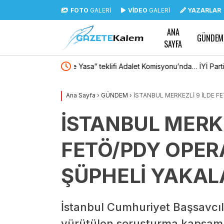
FOTO
GALERİ
VİDEO
GALERİ
YAZARLAR
ANA
GÜNDEM
SAYFA
İYİ Partili Türkeş Taş
“Çerçeve Yasa” teklifi Adalet Komisyonu’nda… 
Komisyon Başkanı Yüksel’in üzerine yürüdü
Ana Sayfa
›
GÜNDEM
›
İSTANBUL MERKEZLİ 9 İLDE F
İSTANBUL MERKE
FETÖ/PDY OPER
ŞÜPHELİ YAKAL
İstanbul Cumhuriyet Başsavcıl
yürütülen soruşturma kapsamın