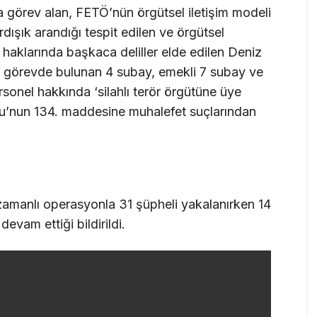
a görev alan, FETÖ’nün örgütsel iletişim modeli
dışık arandığı tespit edilen ve örgütsel
i haklarında başkaca deliller elde edilen Deniz
n görevde bulunan 4 subay, emekli 7 subay ve
sonel hakkında ‘silahlı terör örgütüne üye
nu’nun 134. maddesine muhalefet suçlarından
zamanlı operasyonla 31 şüpheli yakalanırken 14
evam ettiği bildirildi.