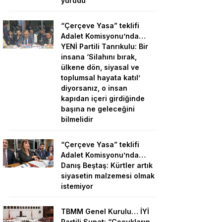
yürüdü
“Çerçeve Yasa” teklifi
Adalet Komisyonu’nda…
YENİ Partili Tanrıkulu: Bir
insana ‘Silahını bırak,
ülkene dön, siyasal ve
toplumsal hayata katıl’
diyorsanız, o insan
kapıdan içeri girdiğinde
başına ne geleceğini
bilmelidir
“Çerçeve Yasa” teklifi
Adalet Komisyonu’nda…
Danış Beştaş: Kürtler artık
siyasetin malzemesi olmak
istemiyor
TBMM Genel Kurulu… İYİ
Partili Sunat: “Çocukların