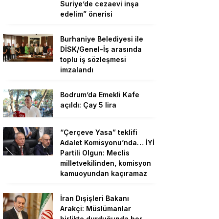
Suriye’de cezaevi inşa
edelim” önerisi
Burhaniye Belediyesi ile
DİSK/Genel-İş arasında
toplu iş sözleşmesi
imzalandı
Bodrum’da Emekli Kafe
açıldı: Çay 5 lira
“Çerçeve Yasa” teklifi
Adalet Komisyonu’nda… İYİ
Partili Olgun: Meclis
milletvekilinden, komisyon
kamuoyundan kaçıramaz
İran Dışişleri Bakanı
Arakçi: Müslümanlar
birlikte durduğunda her