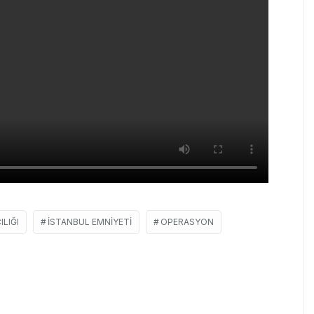
LIĞI
İSTANBUL EMNIYETI
OPERASYON