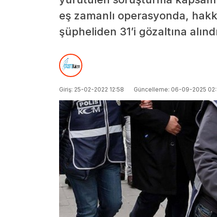
eş zamanlı operasyonda, hakk
şüpheliden 31’i gözaltına alındı
Giriş: 25-02-2022 12:58
Güncelleme: 06-09-2025 02: