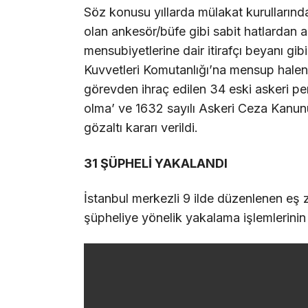
Söz konusu yıllarda mülakat kurullarınd
olan ankesör/büfe gibi sabit hatlardan ar
mensubiyetlerine dair itirafçı beyanı gib
Kuvvetleri Komutanlığı’na mensup hale
görevden ihraç edilen 34 eski askeri per
olma’ ve 1632 sayılı Askeri Ceza Kanu
gözaltı kararı verildi.
31 ŞÜPHELİ YAKALANDI
İstanbul merkezli 9 ilde düzenlenen eş 
şüpheliye yönelik yakalama işlemlerinin d