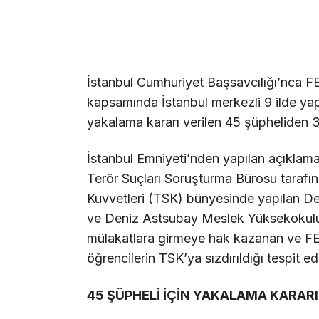
İstanbul Cumhuriyet Başsavcılığı’nca 
kapsamında İstanbul merkezli 9 ilde ya
yakalama kararı verilen 45 şüpheliden 31
İstanbul Emniyeti’nden yapılan açıklam
Terör Suçları Soruşturma Bürosu tarafın
Kuvvetleri (TSK) bünyesinde yapılan D
ve Deniz Astsubay Meslek Yüksekokulu
mülakatlara girmeye hak kazanan ve FETÖ
öğrencilerin TSK’ya sızdırıldığı tespit edi
45 ŞÜPHELİ İÇİN YAKALAMA KARARI