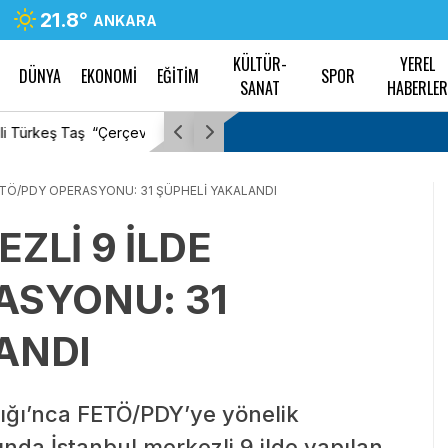
21.8
°
ANKARA
KÜLTÜR-
YEREL
DÜNYA
EKONOMİ
EĞİTİM
SPOR
SANAT
HABERLE
İYİ Partili Rıdvan Uz,
“Çerçeve Yasa” teklifi Adalet Komisyonu’nda…
Tanrıkulu: Bir insana ‘Silahını bırak, ülkene d
ETÖ/PDY OPERASYONU: 31 ŞÜPHELİ YAKALANDI
hayata katıl’ diyorsanız, o insan kapıdan içer
ZLİ 9 İLDE
geleceğini bilmelidir
ASYONU: 31
ANDI
ığı’nca FETÖ/PDY’ye yönelik
da İstanbul merkezli 9 ilde yapılan