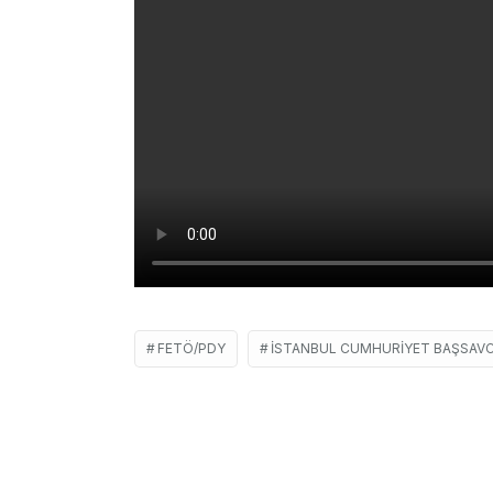
FETÖ/PDY
İSTANBUL CUMHURIYET BAŞSAVCI