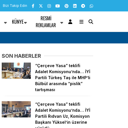
Bizi Takip Edin
RESMI
KÜNYE
R
REKLAMLAR
 YENİ Partili
“Çerçeve Yasa” teklifi Adalet Komisyonu’nda
ön, siyasal ve toplumsal
artık siyasetin malzemesi olmak istemiyor
SON HABERLER
i girdiğinde başına ne
“Çerçeve Yasa” teklifi
Adalet Komisyonu’nda… İYİ
Partili Türkeş Taş ile MHP’li
Bülbül arasında “pislik”
tartışması
“Çerçeve Yasa” teklifi
Adalet Komisyonu’nda… İYİ
Partili Rıdvan Uz, Komisyon
Başkanı Yüksel’in üzerine