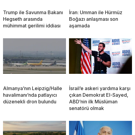
Trump ile Savunma Bakanı
İran: Umman ile Hürmüz
Hegseth arasında
Boğazı anlaşması son
mühimmat gerilimi iddiası
aşamada
Almanya’nın Leipzig/Halle
İsrail’e askeri yardıma karşı
havalimanı’nda patlayıcı
çıkan Demokrat El-Sayed,
düzenekli dron bulundu
ABD’nin ilk Müslüman
senatörü olmak