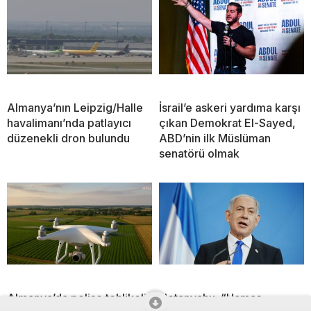
Almanya’nın Leipzig/Halle
İsrail’e askeri yardıma karşı
havalimanı’nda patlayıcı
çıkan Demokrat El-Sayed,
düzenekli dron bulundu
ABD’nin ilk Müslüman
senatörü olmak
Almanya’da polise tehlikeli
Netanyahu: “Hamas