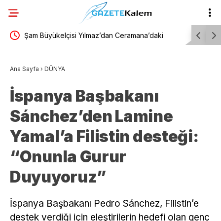
k
Şam Büyükelçisi Yılmaz’dan Ceramana’daki
Beşiktaş,
sına
bombalı saldırıya kınama
Ana Sayfa
›
DÜNYA
İspanya Başbakanı
Sánchez’den Lamine
Yamal’a Filistin desteği:
“Onunla Gurur
Duyuyoruz”
İspanya Başbakanı Pedro Sánchez, Filistin’e
destek verdiği için eleştirilerin hedefi olan genç