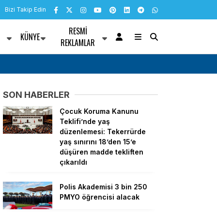
Bizi Takip Edin
RESMI
KÜNYE
R
REKLAMLAR
nü mesajı
Bülent Kuşoğlu: CHP’yi bölenler Sarayla çalı
SON HABERLER
Çocuk Koruma Kanunu
Teklifi’nde yaş
düzenlemesi: Tekerrürde
yaş sınırını 18’den 15’e
düşüren madde tekliften
çıkarıldı
Polis Akademisi 3 bin 250
PMYO öğrencisi alacak