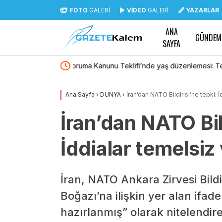
FOTO
GALERİ
VİDEO
GALERİ
YAZARLAR
ANA
GÜNDEM
SAYFA
lemesi: Tekerrürde
Polis Akademisi 3 bin 250 PMYO öğrencisi al
n çıkarıldı
Ana Sayfa
›
DÜNYA
›
İran’dan NATO Bildirisi’ne tepki: 
İran’dan NATO Bild
İddialar temelsiz 
İran, NATO Ankara Zirvesi Bil
Boğazı’na ilişkin yer alan ifadel
hazırlanmış” olarak nitelendir