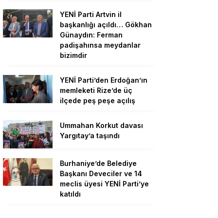
YENİ Parti Artvin il
başkanlığı açıldı… Gökhan
Günaydın: Ferman
padişahınsa meydanlar
bizimdir
YENİ Parti’den Erdoğan’ın
memleketi Rize’de üç
ilçede peş peşe açılış
Ummahan Korkut davası
Yargıtay’a taşındı
Burhaniye’de Belediye
Başkanı Deveciler ve 14
meclis üyesi YENİ Parti’ye
katıldı