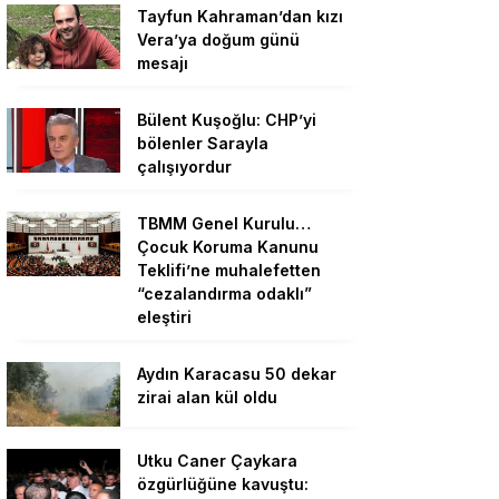
Tayfun Kahraman’dan kızı
Vera’ya doğum günü
mesajı
Bülent Kuşoğlu: CHP’yi
bölenler Sarayla
çalışıyordur
TBMM Genel Kurulu…
Çocuk Koruma Kanunu
Teklifi’ne muhalefetten
“cezalandırma odaklı”
eleştiri
Aydın Karacasu 50 dekar
zirai alan kül oldu
Utku Caner Çaykara
özgürlüğüne kavuştu: