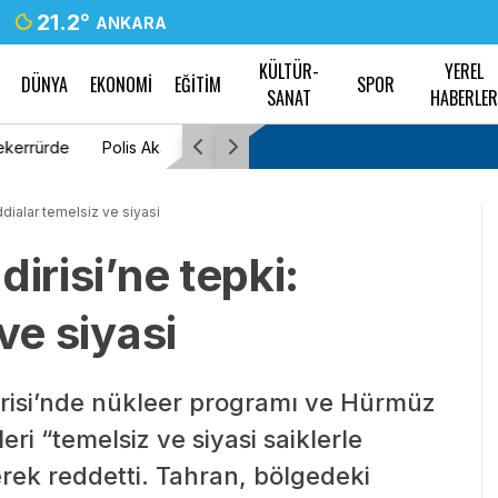
21.2
°
ANKARA
KÜLTÜR-
YEREL
DÜNYA
EKONOMİ
EĞİTİM
SPOR
SANAT
HABERLE
acak
Tayfun Kahraman’dan kızı Vera’ya doğum gü
İddialar temelsiz ve siyasi
irisi’ne tepki:
ve siyasi
dirisi’nde nükleer programı ve Hürmüz
eri “temelsiz ve siyasi saiklerle
erek reddetti. Tahran, bölgedeki