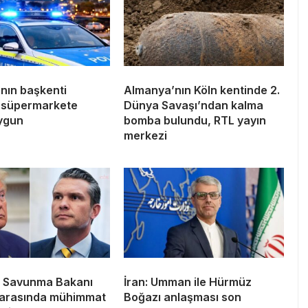
nın başkenti
Almanya’nın Köln kentinde 2.
e süpermarkete
Dünya Savaşı’ndan kalma
oygun
bomba bulundu, RTL yayın
merkezi
e Savunma Bakanı
İran: Umman ile Hürmüz
arasında mühimmat
Boğazı anlaşması son