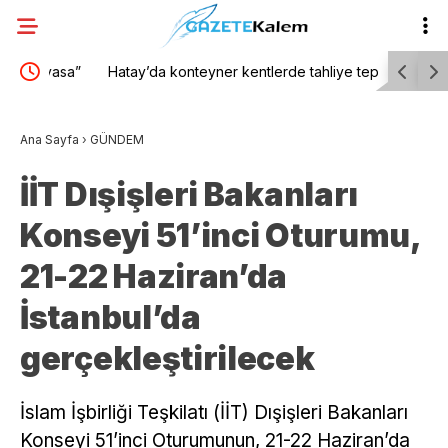
asa”
Hatay’da konteyner kentlerde tahliye tepkisi:
Eskişehir’
iyerek
“Nereye gideceğiz?”
Ana Sayfa
›
GÜNDEM
İİT Dışişleri Bakanları
Konseyi 51’inci Oturumu,
21-22 Haziran’da
İstanbul’da
gerçekleştirilecek
İslam İşbirliği Teşkilatı (İİT) Dışişleri Bakanları
Konseyi 51’inci Oturumunun, 21-22 Haziran’da