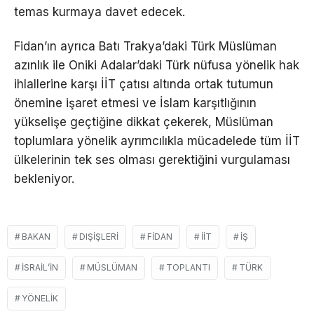
temas kurmaya davet edecek.
Fidan’ın ayrıca Batı Trakya’daki Türk Müslüman
azınlık ile Oniki Adalar’daki Türk nüfusa yönelik hak
ihlallerine karşı İİT çatısı altında ortak tutumun
önemine işaret etmesi ve İslam karşıtlığının
yükselişe geçtiğine dikkat çekerek, Müslüman
toplumlara yönelik ayrımcılıkla mücadelede tüm İİT
ülkelerinin tek ses olması gerektiğini vurgulaması
bekleniyor.
BAKAN
DIŞIŞLERI
FIDAN
İİT
IŞ
İSRAIL’IN
MÜSLÜMAN
TOPLANTI
TÜRK
YÖNELIK