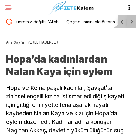
llah
Çeşme, ismini aldığı tarihi çeşmelerine kavuşuyor
Bakan Bol
milyar do
Ana Sayfa
›
YEREL HABERLER
Hopa’da kadınlardan
Nalan Kaya için eylem
Hopa ve Kemalpaşalı kadınlar, Şavşat’ta
zihinsel engelli kızına istismar edildiği şikayeti
için gittiği emniyette fenalaşarak hayatını
kaybeden Nalan Kaya ve kızı için Hopa’da
eylem düzenledi. Kadınlar adına konuşan
Nagihan Akkaş, devletin yükümlülüğünün suç