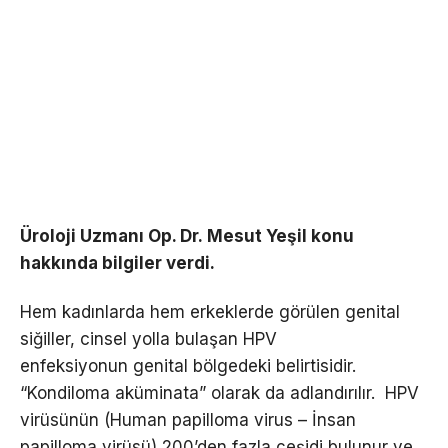
Üroloji Uzmanı Op. Dr.
Mesut
Yeşil konu
hakkında bilgiler verdi.
Hem kadınlarda hem erkeklerde görülen genital
siğiller, cinsel yolla bulaşan HPV
enfeksiyonun genital bölgedeki belirtisidir.
“Kondiloma aküminata” olarak da adlandırılır. HPV
virüsünün (Human papilloma virus – İnsan
papilloma virüsü) 200’den fazla çeşidi bulunur ve