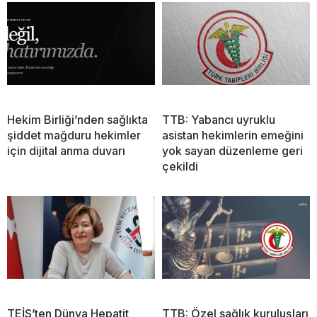
Hekim Birliği’nden sağlıkta
TTB: Yabancı uyruklu
şiddet mağduru hekimler
asistan hekimlerin emeğini
için dijital anma duvarı
yok sayan düzenleme geri
çekildi
TEİS’ten Dünya Hepatit
TTB: Özel sağlık kuruluşları