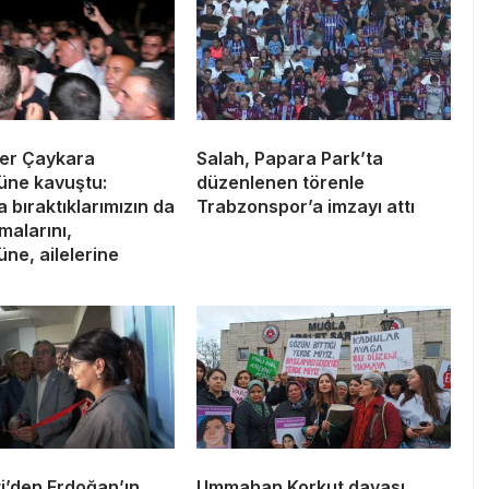
er Çaykara
Salah, Papara Park’ta
üne kavuştu:
düzenlenen törenle
 bıraktıklarımızın da
Trabzonspor’a imzayı attı
lmalarını,
ne, ailelerine
i’den Erdoğan’ın
Ummahan Korkut davası