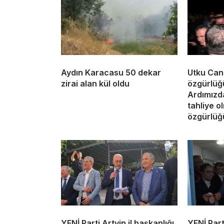
Aydın Karacasu 50 dekar
Utku Can
zirai alan kül oldu
özgürlüğ
Ardımızda
tahliye o
özgürlüğü
YENİ Parti Artvin il başkanlığı
YENİ Part