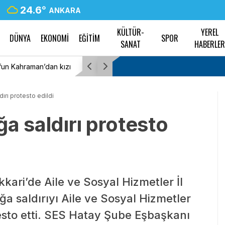
24.6
°
ANKARA
KÜLTÜR-
YEREL
DÜNYA
EKONOMİ
EĞİTİM
SPOR
SANAT
HABERLE
ü mesajı
Bülent Kuşoğlu: CHP’yi bölenler Sarayla çalış
ırı protesto edildi
a saldırı protesto
kari’de Aile ve Sosyal Hizmetler İl
a saldırıyı Aile ve Sosyal Hizmetler
sto etti. SES Hatay Şube Eşbaşkanı