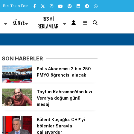
Bizi Takip Edin
RESMI
KÜNYE
R
REKLAMLAR
ıyordur
TBMM Genel Kurulu… Çocuk Koruma Kanunu T
muhalefetten “cezalandırma odaklı” eleştiri
SON HABERLER
Polis Akademisi 3 bin 250
PMYO öğrencisi alacak
Tayfun Kahraman’dan kızı
Vera’ya doğum günü
mesajı
Bülent Kuşoğlu: CHP’yi
bölenler Sarayla
çalışıyordur