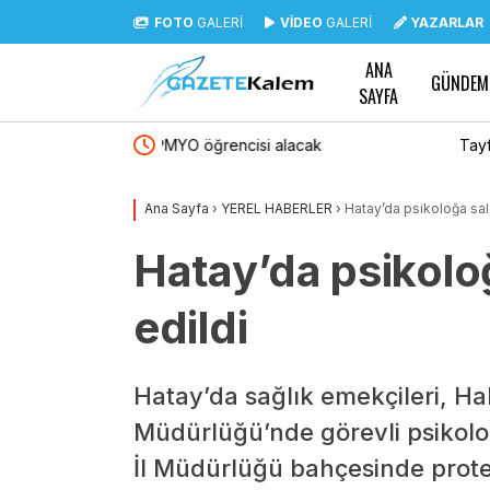
FOTO
GALERİ
VİDEO
GALERİ
YAZARLAR
ANA
GÜNDEM
SAYFA
acak
Tayfun Kahraman’dan kızı Vera’ya doğum gün
Ana Sayfa
›
YEREL HABERLER
›
Hatay’da psikoloğa sald
Hatay’da psikoloğ
edildi
Hatay’da sağlık emekçileri, Hak
Müdürlüğü’nde görevli psikoloğ
İl Müdürlüğü bahçesinde prote