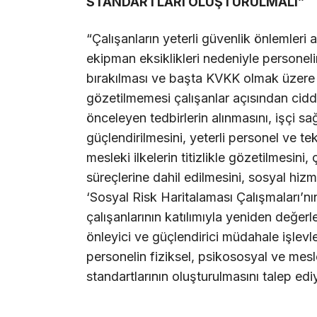
STANDARTLARI OLUŞTURULMALI”
“Çalışanların yeterli güvenlik önlemleri
ekipman eksiklikleri nedeniyle personeli
bırakılması ve başta KVKK olmak üzere e
gözetilmemesi çalışanlar açısından ciddi
önceleyen tedbirlerin alınmasını, işçi sa
güçlendirilmesini, yeterli personel ve te
mesleki ilkelerin titizlikle gözetilmesini,
süreçlerine dahil edilmesini, sosyal hizme
‘Sosyal Risk Haritalaması Çalışmaları’n
çalışanlarının katılımıyla yeniden değerl
önleyici ve güçlendirici müdahale işlevl
personelin fiziksel, psikososyal ve mes
standartlarının oluşturulmasını talep edi