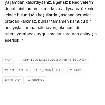
yaşamdan kaldırdıysanız. Eğer siz belediyelerin
denetimini tamamını merkeze aldıysanız ülkenin
içinde bulunduğu koşullarda yaşanan sorunlar
ortadan kalkmaz, bunlar tamamen kamucu bir
anlayışla soruna bakmayan, ekonomi de
sıkıntı yaratacak uygulamaları sürdüren anlayışın
eseridir…”
CHP
CHP NIĞDE MILLETVEKILI ÖMER FETHI GÜRER
GAZETEKALEM
TAŞERON IŞÇILER
TBMM
TEBLIGAT
YARGITAY