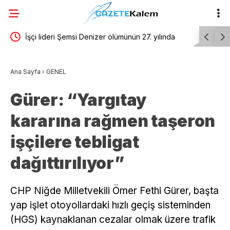
yesi
İşçi lideri Şemsi Denizer ölümünün 27. yılında
Bursa Büy
Zonguldak’ta anıldı
iki yeni m
Ana Sayfa
›
GENEL
Gürer: “Yargıtay
kararına rağmen taşeron
işçilere tebligat
dağıttırılıyor”
CHP Niğde Milletvekili Ömer Fethi Gürer, başta
yap işlet otoyollardaki hızlı geçiş sisteminden
(HGS) kaynaklanan cezalar olmak üzere trafik