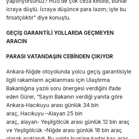
yaptırıyorsunuz? HGS’de çok ceza kesildi, bunlar
icraya düştü. İcraya düşünce para lazım; işte bu
fırsatçılıktır” diye konuştu.
GEÇİŞ GARANTİLİ YOLLARDA GEÇMEYEN
ARACIN
PARASI VATANDAŞIN CEBİNDEN ÇIKIYOR
Ankara-Niğde otoyolunda yolcu geçiş garantisiyle
ilgili rakamların açıklanması için Ulaştırma
Bakanlığına yazılı soru önergesi verdiğini ifade
eden Gürer, “Sayın Bakanın verdiği yanıta göre
Ankara-Hacıkuyu arası günlük 34 bin
araç, Hacıkuyu –Alayan 25 bin
araç, alayan- Yeşilgölcük arası günlük 12 bin araç
ve Yeşilgölcük –Niğde arası günlük 18 bin araç
olarak açıklandı. Bu yolda bugüne kadar kaç araç