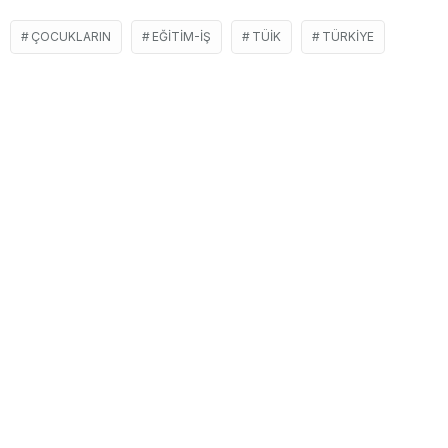
ÇOCUKLARIN
EĞITIM-İŞ
TÜIK
TÜRKIYE