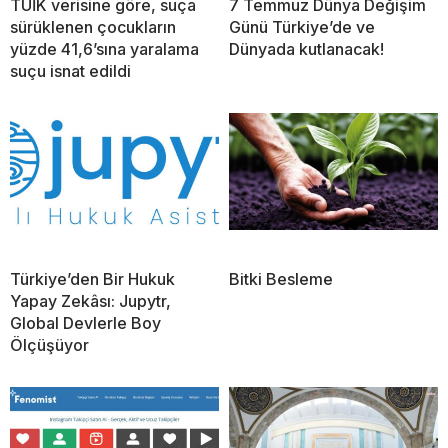
TÜİK verisine göre, suça
7 Temmuz Dünya Değişim
sürüklenen çocukların
Günü Türkiye’de ve
yüzde 41,6’sına yaralama
Dünyada kutlanacak!
suçu isnat edildi
Türkiye’den Bir Hukuk
Bitki Besleme
Yapay Zekâsı: Jupytr,
Global Devlerle Boy
Ölçüşüyor