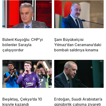
Bülent Kuşoğlu: CHP’yi
Şam Büyükelçisi
bölenler Sarayla
Yılmaz’dan Ceramana’daki
çalışıyordur
bombalı saldırıya kınama
Beşiktaş, Çekya’da 10
Erdoğan, Suudi Arabistan’a
kişiyle kazandı
günübirlik çalışma ziyareti