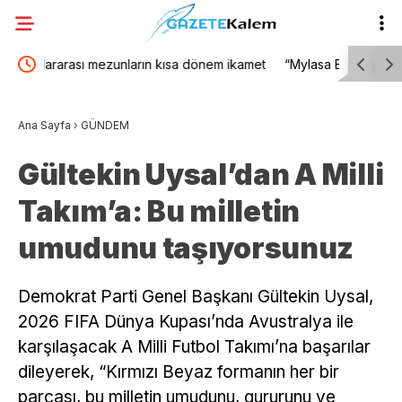
kamet
“Mylasa Band”, Milas Ören’de konser verdi
Bornova B
sakinleriy
Ana Sayfa
›
GÜNDEM
Gültekin Uysal’dan A Milli
Takım’a: Bu milletin
umudunu taşıyorsunuz
Demokrat Parti Genel Başkanı Gültekin Uysal,
2026 FIFA Dünya Kupası’nda Avustralya ile
karşılaşacak A Milli Futbol Takımı’na başarılar
dileyerek, “Kırmızı Beyaz formanın her bir
parçası, bu milletin umudunu, gururunu ve