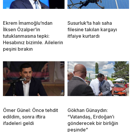
Ekrem İmamoğlu’ndan
Susurluk’ta halı saha
İlksen Özalper’in
filesine takılan kargayı
tutuklanmasına tepki:
itfaiye kurtardı
Hesabınız bizimle. Ailelerin
peşini bırakın
Ömer Günel: Önce tehdit
Gökhan Günaydın:
edildim, sonra iftira
“Vatandaş, Erdoğan’ı
ifadeleri geldi
gönderecek bir birliğin
peşinde”