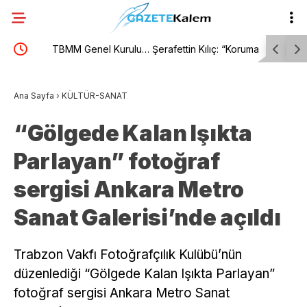
l
TBMM Genel Kurulu… Şerafettin Kılıç: “Koruma adı
Malatya’da
altında çocuğun dijital hayatını iki yıl belirsiz bir
operasyon
Ana Sayfa
›
KÜLTÜR-SANAT
kamu gözetimine açamayız”
“Gölgede Kalan Işıkta
Parlayan” fotoğraf
sergisi Ankara Metro
Sanat Galerisi’nde açıldı
Trabzon Vakfı Fotoğrafçılık Kulübü’nün
düzenlediği “Gölgede Kalan Işıkta Parlayan”
fotoğraf sergisi Ankara Metro Sanat