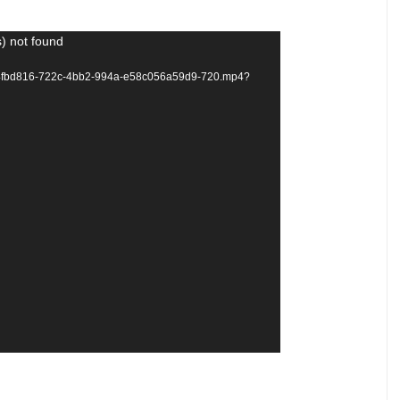
) not found
deo/64fbd816-722c-4bb2-994a-e58c056a59d9-720.mp4?