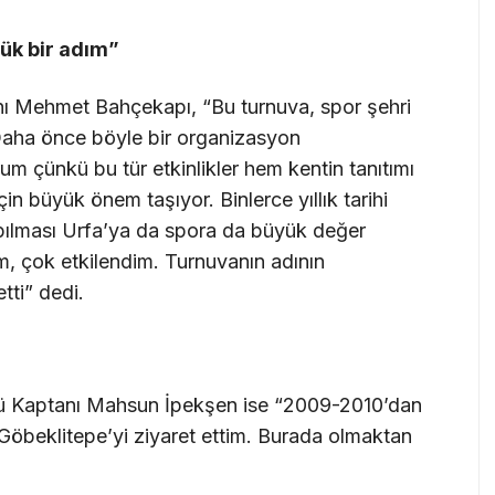
yük bir adım”
ı Mehmet Bahçekapı, “Bu turnuva, spor şehri
 Daha önce böyle bir organizasyon
rum çünkü bu tür etkinlikler hem kentin tanıtımı
in büyük önem taşıyor. Binlerce yıllık tarihi
apılması Urfa’ya da spora da büyük değer
im, çok etkilendim. Turnuvanın adının
tti” dedi.
bü Kaptanı Mahsun İpekşen ise “2009-2010’dan
 Göbeklitepe’yi ziyaret ettim. Burada olmaktan