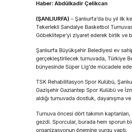
Haber: Abdülkadir Çelikcan
(ŞANLIURFA)
– Şanlıurfa’da bu yıl ilk 
Tekerlekli Sandalye Basketbol Turnuvası”
Göbeklitepe’yi ziyaret ederek birlik ve b
Şanlıurfa Büyükşehir Belediyesi ev sahip
gerçekleştirilecek turnuvada, Türkiye 
bünyesinde Süper Lig’de mücadele eden
TSK Rehabilitasyon Spor Kulübü, Şanlıu
Gazişehir Gaziantep Spor Kulübü ve İzm
aldığı turnuvada dostluk, dayanışma ve 
Turnuva öncesi dört takımın kaptanları, 
gezdi. Sporcular, burada hem sporun bir
organizasyonun önemine vurgu yaptı.