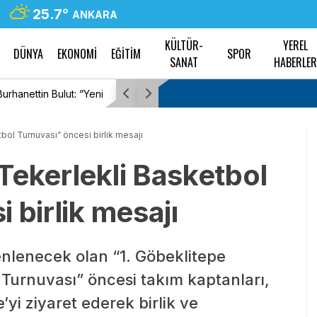
25.7
°
ANKARA
KÜLTÜR-
YEREL
DÜNYA
EKONOMİ
EĞİTİM
SPOR
SANAT
HABERLE
aşın her zaman söz
Muğla Büyükşehir Belediyesi, 2,5 yıllık çalışm
paylaşacak
bol Turnuvası” öncesi birlik mesajı
Tekerlekli Basketbol
 birlik mesajı
zenlenecek olan “1. Göbeklitepe
 Turnuvası” öncesi takım kaptanları,
e’yi ziyaret ederek birlik ve