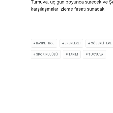
Turnuva, üç gün boyunca sürecek ve Şan
karşılaşmalar izleme fırsatı sunacak.
BASKETBOL
EKERLEKLI
GÖBEKLITEPE
SPOR KULÜBÜ
TAKIM
TURNUVA