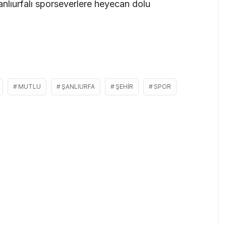
lıurfalı sporseverlere heyecan dolu
MUTLU
ŞANLIURFA
ŞEHIR
SPOR