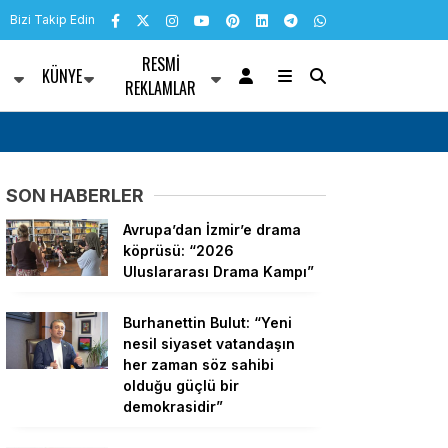
Bizi Takip Edin
RESMI
KÜNYE
R
REKLAMLAR
alarını kamuoyu ile
Ayvalık Belediye Başkanı Ergin’den Üretici v
Pazarı’na ziyaret
SON HABERLER
Avrupa’dan İzmir’e drama
köprüsü: “2026
Uluslararası Drama Kampı”
Burhanettin Bulut: “Yeni
nesil siyaset vatandaşın
her zaman söz sahibi
olduğu güçlü bir
demokrasidir”