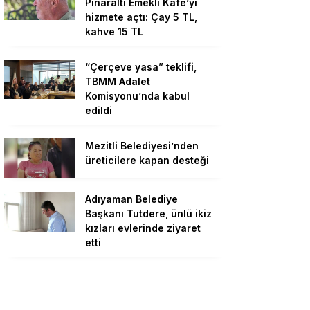
Pînaraltı Emekli Kafe’yi
hizmete açtı: Çay 5 TL,
kahve 15 TL
“Çerçeve yasa” teklifi,
TBMM Adalet
Komisyonu’nda kabul
edildi
Mezitli Belediyesi’nden
üreticilere kapan desteği
Adıyaman Belediye
Başkanı Tutdere, ünlü ikiz
kızları evlerinde ziyaret
etti