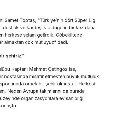
ı Samet Toptaş, “Türkiye’nin dört Süper Lig
 dostluk ve kardeşlik olduğunu bir kez daha
n herkese selam getirdik. Göbeklitepe
er almaktan çok mutluyuz” dedi.
ir şehiriz”
Kulübü Kaptanı Mehmet Çetingöz ise,
sıfır noktasında misafir etmekten büyük mutluluk
sporlarında örnek bir şehir olmuştur. Herkesi
um. Neden Avrupa takımlarını da burada
düzeyinde organizasyonlara ev sahipliği
konuştu.