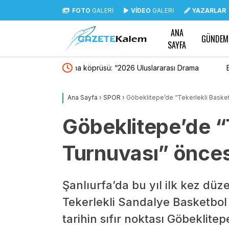
FOTO
GALERİ
VİDEO
GALERİ
YAZARLAR
ANA
GÜNDEM
SAYFA
lararası Drama
Burhanettin Bulut: “Yeni nesil siyaset vatand
sahibi olduğu güçlü bir demokrasidir”
Ana Sayfa
›
SPOR
›
Göbeklitepe’de “Tekerlekli Basket
Göbeklitepe’de “
Turnuvası” öncesi
Şanlıurfa’da bu yıl ilk kez dü
Tekerlekli Sandalye Basketbol
tarihin sıfır noktası Göbeklitep