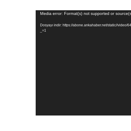
Video
Media error: Format(s) not supported or source(s
oynatıcı
Dosyayı indir: https://abone.ankahaber.net/static//vi
_=1