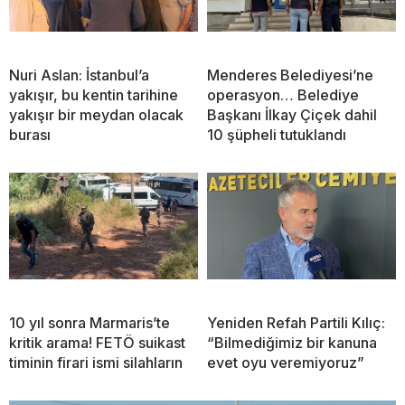
Nuri Aslan: İstanbul’a
Menderes Belediyesi’ne
yakışır, bu kentin tarihine
operasyon… Belediye
yakışır bir meydan olacak
Başkanı İlkay Çiçek dahil
burası
10 şüpheli tutuklandı
10 yıl sonra Marmaris’te
Yeniden Refah Partili Kılıç:
kritik arama! FETÖ suikast
“Bilmediğimiz bir kanuna
timinin firari ismi silahların
evet oyu veremiyoruz”