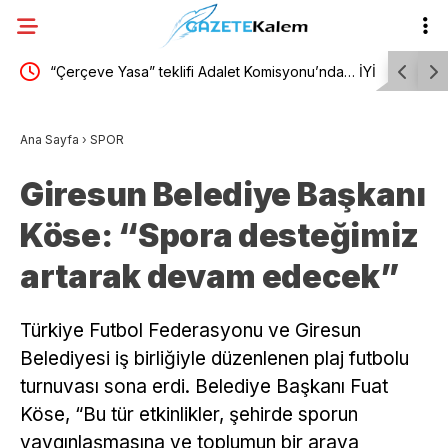
e
“Çerçeve Yasa” teklifi Adalet Komisyonu’nda… İYİ
“Çerçeve 
özaltı
Partili Türkeş Taş ile MHP’li Bülbül arasında
Partili R
Ana Sayfa
›
SPOR
“pislik” tartışması
üzerine y
Giresun Belediye Başkanı
Köse: “Spora desteğimiz
artarak devam edecek”
Türkiye Futbol Federasyonu ve Giresun
Belediyesi iş birliğiyle düzenlenen plaj futbolu
turnuvası sona erdi. Belediye Başkanı Fuat
Köse, “Bu tür etkinlikler, şehirde sporun
yaygınlaşmasına ve toplumun bir araya