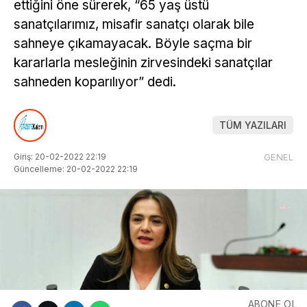
ettiğini öne sürerek, “65 yaş üstü
sanatçılarımız, misafir sanatçı olarak bile
sahneye çıkamayacak. Böyle saçma bir
kararlarla mesleğinin zirvesindeki sanatçılar
sahneden koparılıyor” dedi.
TÜM YAZILARI
Giriş: 20-02-2022 22:19
GENEL
Güncelleme: 20-02-2022 22:19
ABONE OL