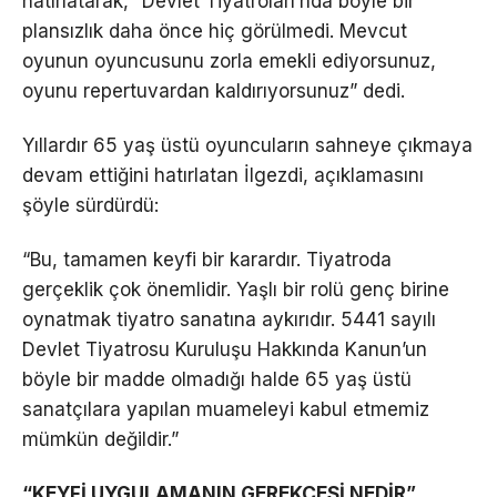
hatırlatarak, “Devlet Tiyatroları’nda böyle bir
plansızlık daha önce hiç görülmedi. Mevcut
oyunun oyuncusunu zorla emekli ediyorsunuz,
oyunu repertuvardan kaldırıyorsunuz” dedi.
Yıllardır 65 yaş üstü oyuncuların sahneye çıkmaya
devam ettiğini hatırlatan İlgezdi, açıklamasını
şöyle sürdürdü:
“Bu, tamamen keyfi bir karardır. Tiyatroda
gerçeklik çok önemlidir. Yaşlı bir rolü genç birine
oynatmak tiyatro sanatına aykırıdır. 5441 sayılı
Devlet Tiyatrosu Kuruluşu Hakkında Kanun’un
böyle bir madde olmadığı halde 65 yaş üstü
sanatçılara yapılan muameleyi kabul etmemiz
mümkün değildir.”
“KEYFİ UYGULAMANIN GEREKÇESİ NEDİR”