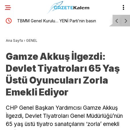
,
TBMM Genel Kurulu… YENİ Parti’nin basın
Bolat: Pol
özgürlüğü ihlallerinin araştırılmasına ilişkin
hedef 15 
Ana Sayfa
›
GENEL
önergesi AK Parti ve MHP’nin oylarıyla reddedildi
Gamze Akkuş İlgezdi:
Devlet Tiyatroları 65 Yaş
Üstü Oyuncuları Zorla
Emekli Ediyor
CHP Genel Başkan Yardımcısı Gamze Akkuş
İlgezdi, Devlet Tiyatroları Genel Müdürlüğü’nün
65 yaş üstü tiyatro sanatçılarını ‘zorla’ emekli