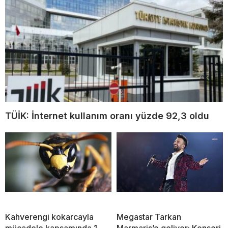
TÜİK: İnternet kullanım oranı yüzde 92,3 oldu
Kahverengi kokarcayla
Megastar Tarkan
mücadele kapsamında 1
Marmaris’e geliyor: Konseri