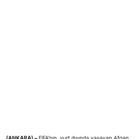
(ANKARA) –
FIFA’nın, yurt dışında yaşayan Afgan