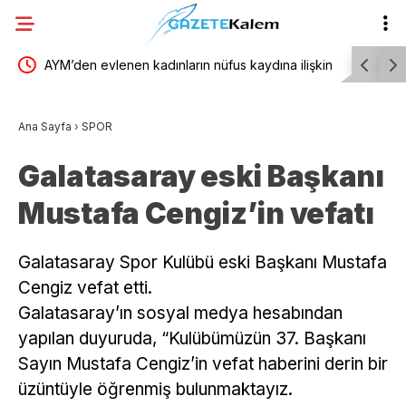
 ilişkin
AYM’den evlenen kadınların nüfus kaydına ilişkin
TBMM Gene
i ve
karar
yönelik d
Ana Sayfa
›
SPOR
birliğiyle 
Galatasaray eski Başkanı
Mustafa Cengiz’in vefatı
Galatasaray Spor Kulübü eski Başkanı Mustafa
Cengiz vefat etti.
Galatasaray’ın sosyal medya hesabından
yapılan duyuruda, “Kulübümüzün 37. Başkanı
Sayın Mustafa Cengiz’in vefat haberini derin bir
üzüntüyle öğrenmiş bulunmaktayız.