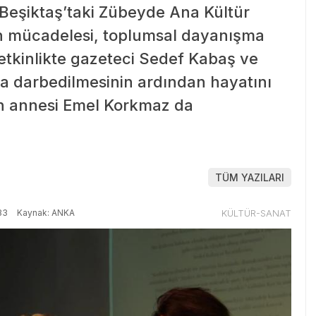
, Beşiktaş’taki Zübeyde Ana Kültür
n mücadelesi, toplumsal dayanışma
etkinlikte gazeteci Sedef Kabaş ve
nda darbedilmesinin ardından hayatını
ın annesi Emel Korkmaz da
TÜM YAZILARI
33
Kaynak: ANKA
KÜLTÜR-SANAT