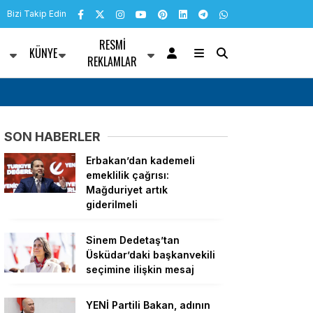
Bizi Takip Edin
RESMI
KÜNYE
R
REKLAMLAR
yazışmaları hakkında
Cumhurbaşkanı Yardımcısı Yılmaz: Güçlü iç 
bölgemizdeki emperyalist tuzakları boşa ç
SON HABERLER
edeceğiz
Erbakan’dan kademeli
emeklilik çağrısı:
Mağduriyet artık
giderilmeli
Sinem Dedetaş’tan
Üsküdar’daki başkanvekili
seçimine ilişkin mesaj
YENİ Partili Bakan, adının