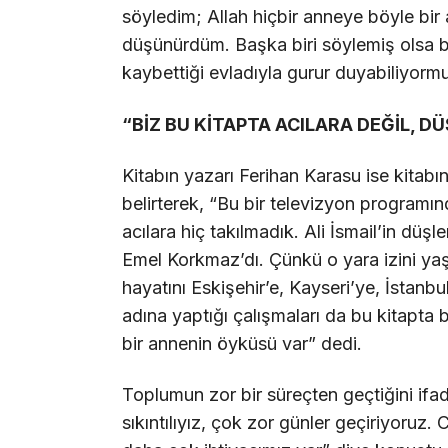
söyledim; Allah hiçbir anneye böyle bir
düşünürdüm. Başka biri söylemiş olsa 
kaybettiği evladıyla gurur duyabiliyormuş
“BİZ BU KİTAPTA ACILARA DEĞİL, 
Kitabın yazarı Ferihan Karasu ise kita
belirterek, “Bu bir televizyon programın
acılara hiç takılmadık. Ali İsmail’in düş
Emel Korkmaz’dı. Çünkü o yara izini y
hayatını Eskişehir’e, Kayseri’ye, İstanbul
adına yaptığı çalışmaları da bu kitapta
bir annenin öyküsü var” dedi.
Toplumun zor bir süreçten geçtiğini if
sıkıntılıyız, çok zor günler geçiriyoruz