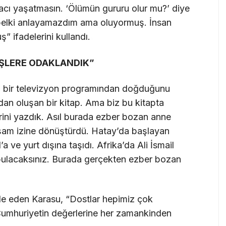
 acı yaşatmasın. ‘Ölümün gururu olur mu?’ diye
belki anlayamazdım ama oluyormuş. İnsan
” ifadelerini kullandı.
DÜŞLERE ODAKLANDIK”
bın bir televizyon programından doğduğunu
dan oluşan bir kitap. Ama biz bu kitapta
lerini yazdık. Asıl burada ezber bozan anne
aşam izine dönüştürdü. Hatay’da başlayan
’a ve yurt dışına taşıdı. Afrika’da Ali İsmail
 bulacaksınız. Burada gerçekten ezber bozan
ade eden Karasu, “Dostlar hepimiz çok
. Cumhuriyetin değerlerine her zamankinden