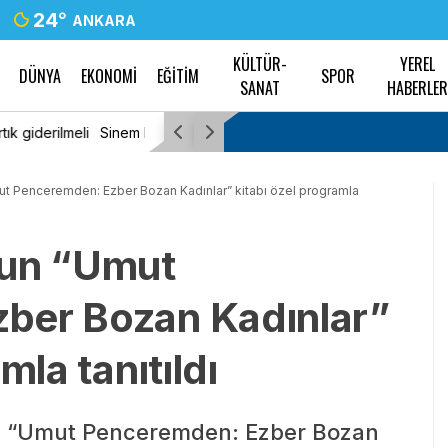
24
°
ANKARA
KÜLTÜR-
YEREL
DÜNYA
EKONOMİ
EĞİTİM
SPOR
SANAT
HABERLE
 seçimine ilişkin mesaj
YENİ Partili Bakan, adının geçtiği WhatsApp 
suç duyurusunda bulundu
ut Penceremden: Ezber Bozan Kadınlar” kitabı özel programla
nun “Umut
ber Bozan Kadınlar”
mla tanıtıldı
ğı “Umut Penceremden: Ezber Bozan