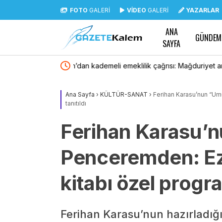
FOTO
GALERİ
VİDEO
GALERİ
YAZARLAR
ANA
GÜNDEM
SAYFA
riyet artık giderilmeli
Sinem Dedetaş’tan Üsküdar’daki başkanvekili
Ana Sayfa
›
KÜLTÜR-SANAT
›
Ferihan Karasu’nun “Um
tanıtıldı
Ferihan Karasu’
Penceremden: Ez
kitabı özel progra
Ferihan Karasu’nun hazırladı