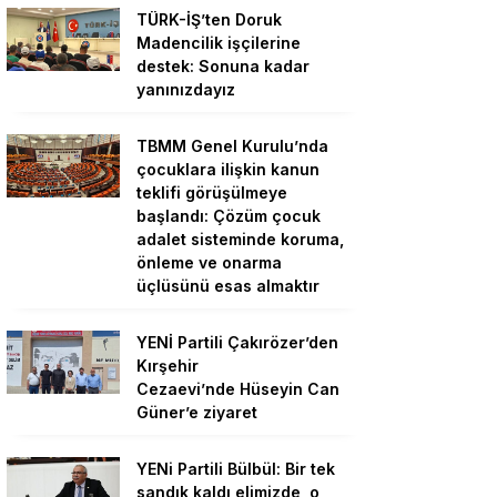
TÜRK-İŞ’ten Doruk
Madencilik işçilerine
destek: Sonuna kadar
yanınızdayız
TBMM Genel Kurulu’nda
çocuklara ilişkin kanun
teklifi görüşülmeye
başlandı: Çözüm çocuk
adalet sisteminde koruma,
önleme ve onarma
üçlüsünü esas almaktır
YENİ Partili Çakırözer’den
Kırşehir
Cezaevi’nde Hüseyin Can
Güner’e ziyaret
YENi Partili Bülbül: Bir tek
sandık kaldı elimizde, o