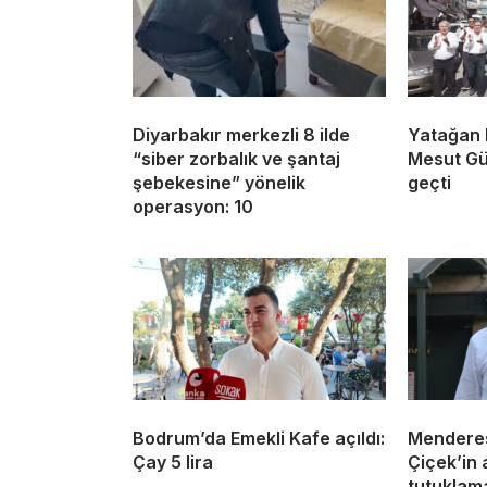
Diyarbakır merkezli 8 ilde
Yatağan 
“siber zorbalık ve şantaj
Mesut Gü
şebekesine” yönelik
geçti
operasyon: 10
Bodrum’da Emekli Kafe açıldı:
Menderes
Çay 5 lira
Çiçek’in
tutuklama