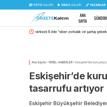
FOTO
GALERİ
VİDEO
GALERİ
YAZARLAR
ANA
GÜNDEM
SAYFA
e şantaj şebekesine”
“Çerçeve Yasa” teklifi Adalet Komisyonu’nda…
ile MHP’li Bülbül arasında “pislik” tartışması
Ana Sayfa
›
YEREL HABERLER
›
Eskişehir’de kuru peyza
Eskişehir’de kuru
tasarrufu artıyor
Eskişehir Büyükşehir Belediyesi