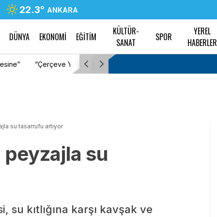
22.3
°
ANKARA
KÜLTÜR-
YEREL
DÜNYA
EKONOMİ
EĞİTİM
SPOR
SANAT
HABERLE
 İYİ Partili Türkeş Taş
“Çerçeve Yasa” teklifi Adalet Komisyonu’nda…
Komisyon Başkanı Yüksel’in üzerine yürüdü
jla su tasarrufu artıyor
 peyzajla su
, su kıtlığına karşı kavşak ve