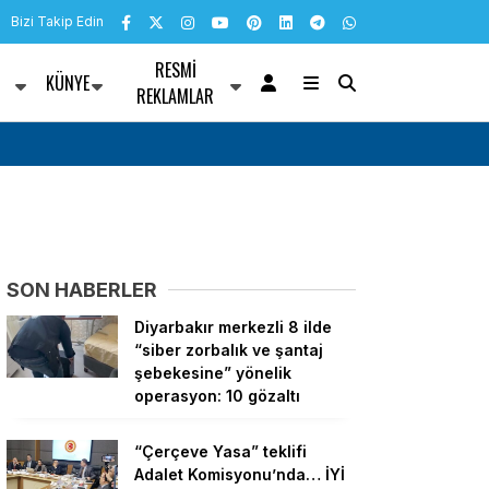
Bizi Takip Edin
RESMI
KÜNYE
R
REKLAMLAR
 İYİ Partili Rıdvan Uz,
“Çerçeve Yasa” teklifi Adalet Komisyonu’nda
Tanrıkulu: Bir insana ‘Silahını bırak, ülkene 
hayata katıl’ diyorsanız, o insan kapıdan içe
geleceğini bilmelidir
SON HABERLER
Diyarbakır merkezli 8 ilde
“siber zorbalık ve şantaj
şebekesine” yönelik
operasyon: 10 gözaltı
“Çerçeve Yasa” teklifi
Adalet Komisyonu’nda… İYİ