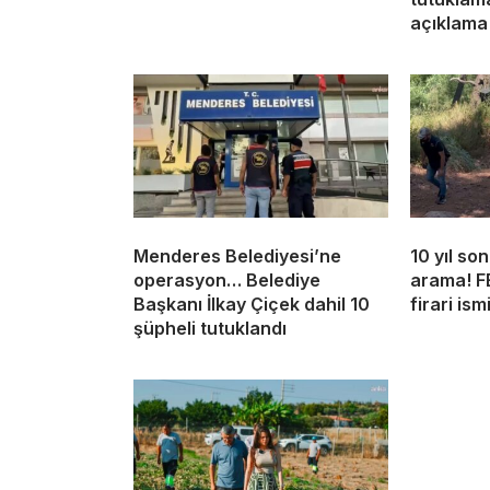
açıklama
Menderes Belediyesi’ne
10 yıl so
operasyon… Belediye
arama! FE
Başkanı İlkay Çiçek dahil 10
firari ism
şüpheli tutuklandı