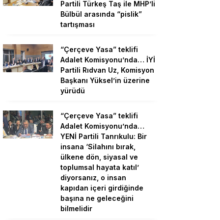
Partili Türkeş Taş ile MHP’li
Bülbül arasında “pislik”
tartışması
“Çerçeve Yasa” teklifi
Adalet Komisyonu’nda… İYİ
Partili Rıdvan Uz, Komisyon
Başkanı Yüksel’in üzerine
yürüdü
“Çerçeve Yasa” teklifi
Adalet Komisyonu’nda…
YENİ Partili Tanrıkulu: Bir
insana ‘Silahını bırak,
ülkene dön, siyasal ve
toplumsal hayata katıl’
diyorsanız, o insan
kapıdan içeri girdiğinde
başına ne geleceğini
bilmelidir