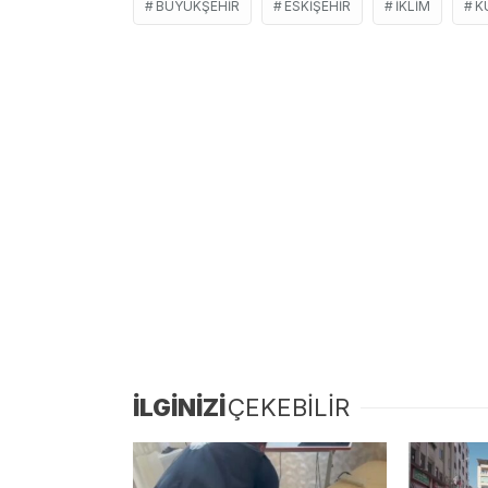
BÜYÜKŞEHIR
ESKIŞEHIR
IKLIM
K
İLGİNİZİ
ÇEKEBİLİR