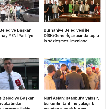
Belediye Başkanı
Burhaniye Belediyesi ile
nay YENİ Parti’ye
DİSK/Genel-İş arasında toplu
iş sözleşmesi imzalandı
 Belediye Başkanı
Nuri Aslan: İstanbul’a yakışır,
 avukatından
bu kentin tarihine yakışır bir
 kararına ilişkin
meydan olacak burası