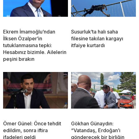
Ekrem İmamoğlu’ndan
Susurluk’ta halı saha
İlksen Özalper’in
filesine takılan kargayı
tutuklanmasına tepki:
itfaiye kurtardı
Hesabınız bizimle. Ailelerin
peşini bırakın
Ömer Günel: Önce tehdit
Gökhan Günaydın:
edildim, sonra iftira
“Vatandaş, Erdoğan’ı
ifadeleri geldi
gönderecek bir birliğin