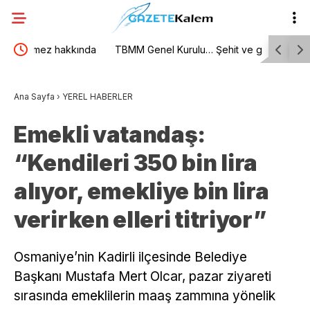
nda
TBMM Genel Kurulu… Şehit ve gazi ailelerine
İzlanda, U
”
yönelik düzenlemeleri içeren kanun teklifinin
BM Cenevr
Ana Sayfa
›
YEREL HABERLER
görüşmeleri başladı
Emekli vatandaş:
“Kendileri 350 bin lira
alıyor, emekliye bin lira
verirken elleri titriyor”
Osmaniye’nin Kadirli ilçesinde Belediye
Başkanı Mustafa Mert Olcar, pazar ziyareti
sırasında emeklilerin maaş zammına yönelik