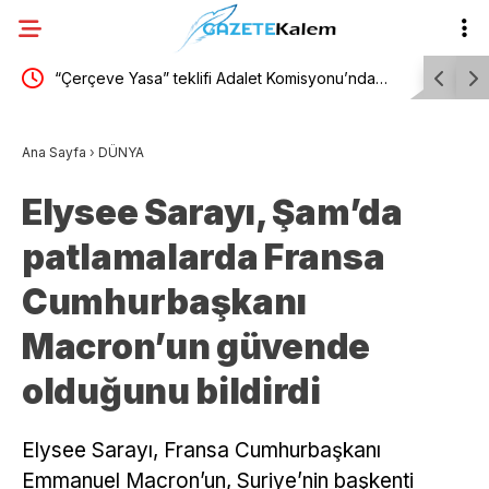
“Çerçeve Yasa” teklifi Adalet Komisyonu’nda…
TBMM Gene
ya:
DEM Partili Kılıç Koçyiğit’in Öcalan’a teşekkür
Türkiye” 
Ana Sayfa
›
DÜNYA
 hayat
etmesine İYİ Parti’den tepki: Meclis’te bebek katili
Elysee Sarayı, Şam’da
eşit tutulamaz
patlamalarda Fransa
Cumhurbaşkanı
Macron’un güvende
olduğunu bildirdi
Elysee Sarayı, Fransa Cumhurbaşkanı
Emmanuel Macron’un, Suriye’nin başkenti