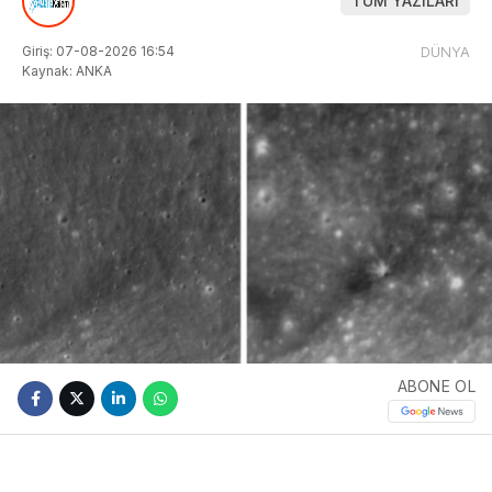
TÜM YAZILARI
Giriş: 07-08-2026 16:54
DÜNYA
Kaynak: ANKA
ABONE OL