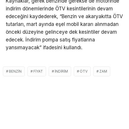
Kaynaklar, gerek benzinde gerekse de motorinde
indirim dönemlerinde ÖTV kesintilerinin devam
edeceğini kaydederek, “Benzin ve akaryakıtta ÖTV
tutarları, mart ayında eşel mobil kararı alınmadan
önceki düzeyine gelinceye dek kesintiler devam
edecek. İndirim pompa satış fiyatlarına
yansımayacak” ifadesini kullandı.
BENZIN
FIYAT
İNDIRIM
ÖTV
ZAM