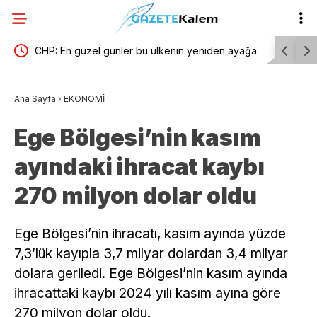
itimi
CHP: En güzel günler bu ülkenin yeniden ayağa
Yatağan B
kalktığı gün başlayacak
Parti’ye g
Ana Sayfa
›
EKONOMİ
Ege Bölgesi’nin kasım
ayındaki ihracat kaybı
270 milyon dolar oldu
Ege Bölgesi’nin ihracatı, kasım ayında yüzde
7,3’lük kayıpla 3,7 milyar dolardan 3,4 milyar
dolara geriledi. Ege Bölgesi’nin kasım ayında
ihracattaki kaybı 2024 yılı kasım ayına göre
270 milyon dolar oldu.