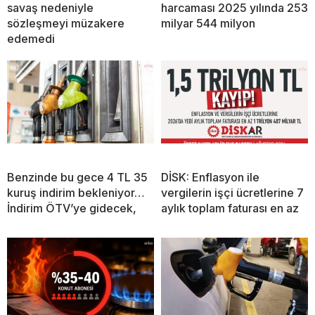
savaş nedeniyle
harcaması 2025 yılında 253
sözleşmeyi müzakere
milyar 544 milyon
edemedi
Benzinde bu gece 4 TL 35
DİSK: Enflasyon ile
kuruş indirim bekleniyor…
vergilerin işçi ücretlerine 7
İndirim ÖTV’ye gidecek,
aylık toplam faturası en az