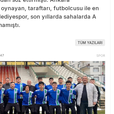
ynayan, taraftarı, futbolcusu ile en
ediyespor, son yıllarda sahalarda A
mamıştı.
TÜM YAZILARI
:47
SPOR