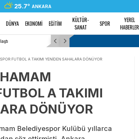
25.7
°
ANKARA
KÜLTÜR-
YEREL
DÜNYA
EKONOMİ
EĞİTİM
SPOR
SANAT
HABERLE
Diyarbakır’da kadınlar için ücretsiz yüzme k
ESPOR FUTBOL A TAKIMI YENİDEN SAHALARA DÖNÜYOR
CAHAMAM
FUTBOL A TAKIMI
LARA DÖNÜYOR
amam Belediyespor Kulübü yıllarca
dan söz ettirmişti. Ankara