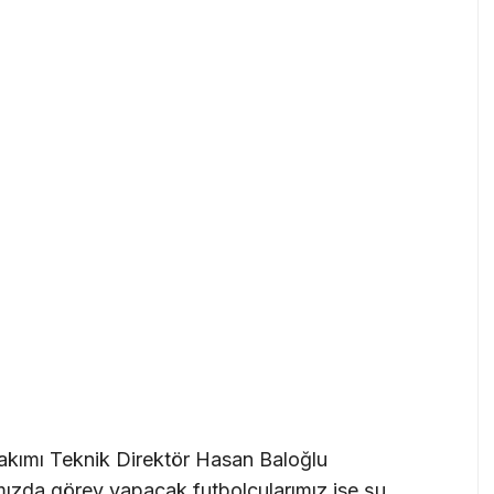
kımı Teknik Direktör Hasan Baloğlu
ızda görev yapacak futbolcularımız ise şu