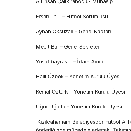
Ali ihsan Çalıkıranoğlu- Muhasip
Ersan ünlü – Futbol Sorumlusu
Ayhan Öksüzali – Genel Kaptan
Mecit Bal – Genel Sekreter
Yusuf bayrakcı – İdare Amiri
Halil Özbek – Yönetim Kurulu Üyesi
Kemal Öztürk – Yönetim Kurulu Üyesi
Uğur Uğurlu – Yönetim Kurulu Üyesi
Kızılcahamam Belediyespor Futbol A Ta
önderliğinde mücadele edecek. Takımım