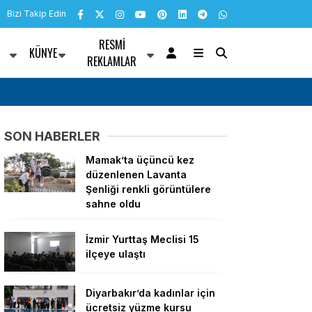
Bizi Takip Edin
RESMI
KÜNYE
R
REKLAMLAR
ursu devam ediyor
Dışişleri Bakanlığı’ndan ASEAN’ın 59. kuruluş
SON HABERLER
Mamak’ta üçüncü kez
düzenlenen Lavanta
Şenliği renkli görüntülere
sahne oldu
İzmir Yurttaş Meclisi 15
ilçeye ulaştı
Diyarbakır’da kadınlar için
ücretsiz yüzme kursu