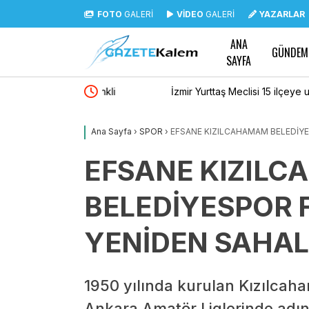
FOTO
GALERİ
VİDEO
GALERİ
YAZARLAR
ANA
GÜNDEM
SAYFA
iği renkli
İzmir Yurttaş Meclisi 15 ilçeye ulaştı
Ana Sayfa
›
SPOR
›
EFSANE KIZILCAHAMAM BELEDİY
EFSANE KIZIL
BELEDİYESPOR 
YENİDEN SAHA
1950 yılında kurulan Kızılcah
Ankara Amatör Liglerinde adın