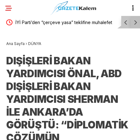
çocuk
İYİ Parti’den “çerçeve yasa” teklifine muhalefet
Ankara Bü
türünü
şerhi: “Teklifin tümü maddeleriyle birlikte bir
parsellik 
Ana Sayfa
›
DÜNYA
ihanet metnidir”
DIŞİŞLERİ BAKAN
YARDIMCISI ÖNAL, ABD
DIŞİŞLERİ BAKAN
YARDIMCISI SHERMAN
İLE ANKARA’DA
GÖRÜŞTÜ: “DİPLOMATİK
ÇÖZÜMÜN