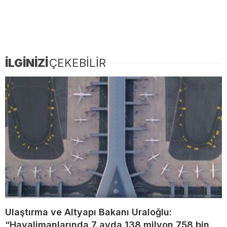
İLGİNİZİ
ÇEKEBİLİR
Ulaştırma ve Altyapı Bakanı Uraloğlu:
“Havalimanlarında 7 ayda 138 milyon 758 bin