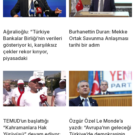
Ağıralioğlu: “Türkiye
Burhanettin Duran: Mekke
Bankalar Birliği’nin verileri
Ortak Savunma Anlaşması
gösteriyor ki, karşılıksız
tarihi bir adım
çekler rekor kırıyor,
piyasadaki
TEMUD’un başlattığı
Özgür Özel Le Monde’a
“Kahramanlara Hak
yazdı: “Avrupa’nın geleceği
Yürüyüşü” devam ediyor:
Türkiye’de demokrasinin