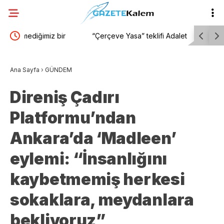
“Çerçeve Yasa” teklifi Adalet Komisyonu’nda… AK
Çeşme Bel
Partili Abdulhamit Gül: “Bu yasayla silahlar
değerleri
Ana Sayfa
›
GÜNDEM
susacak, demokrasi ve adalet güçlenecektir”
Direniş Çadırı
Platformu’ndan
Ankara’da ‘Madleen’
eylemi: “İnsanlığını
kaybetmemiş herkesi
sokaklara, meydanlara
bekliyoruz”