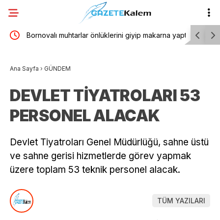
Bornovalı muhtarlar önlüklerini giyip makarna yaptı
Seferihis
lir”
kapasite a
Ana Sayfa
›
GÜNDEM
DEVLET TİYATROLARI 53
PERSONEL ALACAK
Devlet Tiyatroları Genel Müdürlüğü, sahne üstü
ve sahne gerisi hizmetlerde görev yapmak
üzere toplam 53 teknik personel alacak.
TÜM YAZILARI