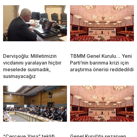
Dervişoğlu: Milletimizin
TBMM Genel Kurulu… Yeni
vicdanını yaralayan hiçbir
Parti’nin barınma krizi için
meselede susmadık,
araştırma önerisi reddedildi
susmayacağız
“Çerçeve Yasa” teklifi
Genel Kurul’da sezaryen