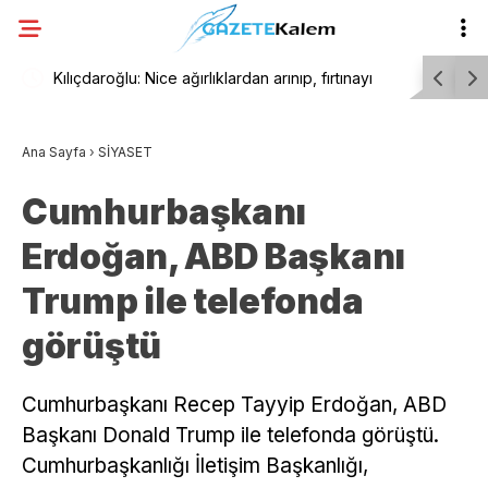
tından
Kılıçdaroğlu: Nice ağırlıklardan arınıp, fırtınayı
YENİ Part
geride bırakıp, iktidar limanına demir atacağız
300 milyon
Ana Sayfa
›
SİYASET
Cumhurbaşkanı
Erdoğan, ABD Başkanı
Trump ile telefonda
görüştü
Cumhurbaşkanı Recep Tayyip Erdoğan, ABD
Başkanı Donald Trump ile telefonda görüştü.
Cumhurbaşkanlığı İletişim Başkanlığı,