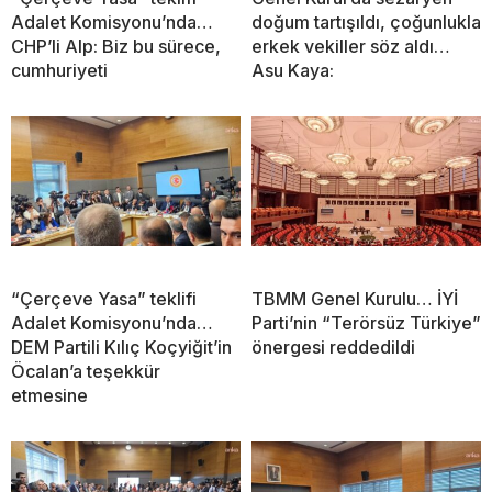
Adalet Komisyonu’nda…
doğum tartışıldı, çoğunlukla
CHP’li Alp: Biz bu sürece,
erkek vekiller söz aldı…
cumhuriyeti
Asu Kaya:
“Çerçeve Yasa” teklifi
TBMM Genel Kurulu… İYİ
Adalet Komisyonu’nda…
Parti’nin “Terörsüz Türkiye”
DEM Partili Kılıç Koçyiğit’in
önergesi reddedildi
Öcalan’a teşekkür
etmesine