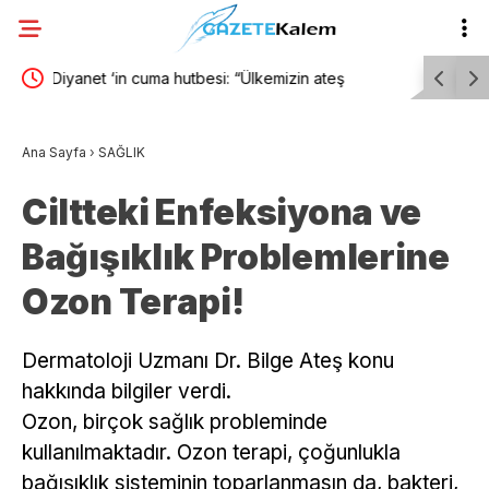
“Çerçeve yasa” teklifinin yansımaları…Doç. Dr.
Burhaniye
nemde;
Vahap Coşkun: “Türkiye, Kürt meselesinin şiddet
zamanlı y
Ana Sayfa
›
SAĞLIK
boyutunu bu yasa teklifiyle önemli oranda
Ciltteki Enfeksiyona ve
çözecek”
Bağışıklık Problemlerine
Ozon Terapi!
Dermatoloji Uzmanı Dr. Bilge Ateş konu
hakkında bilgiler verdi.
Ozon, birçok sağlık probleminde
kullanılmaktadır. Ozon terapi, çoğunlukla
bağışıklık sisteminin toparlanmasın da, bakteri,