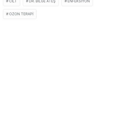
CILT
DR. BILGE ATEŞ
ENFEKSIYON
OZON TERAPI