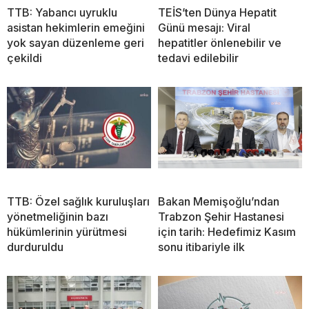
TTB: Yabancı uyruklu
TEİS’ten Dünya Hepatit
asistan hekimlerin emeğini
Günü mesajı: Viral
yok sayan düzenleme geri
hepatitler önlenebilir ve
çekildi
tedavi edilebilir
TTB: Özel sağlık kuruluşları
Bakan Memişoğlu’ndan
yönetmeliğinin bazı
Trabzon Şehir Hastanesi
hükümlerinin yürütmesi
için tarih: Hedefimiz Kasım
durduruldu
sonu itibariyle ilk