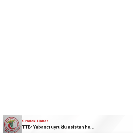
Sıradaki Haber
TTB: Yabancı uyruklu asistan hekimlerin emeğini yok sayan düzenleme geri çekildi