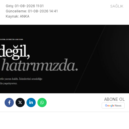
Giriş: 01-08-2026 11:01
SAĞLIK
Güncelleme: 01-08-2026 14:41
Kaynak: ANKA
ABONE OL