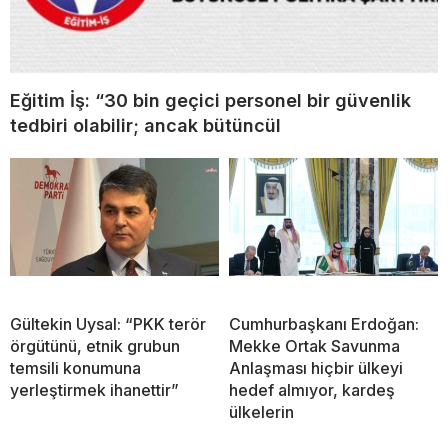
Eğitim İş: “30 bin geçici personel bir güvenlik
tedbiri olabilir; ancak bütüncül
Gültekin Uysal: “PKK terör
Cumhurbaşkanı Erdoğan:
örgütünü, etnik grubun
Mekke Ortak Savunma
temsili konumuna
Anlaşması hiçbir ülkeyi
yerleştirmek ihanettir”
hedef almıyor, kardeş
ülkelerin