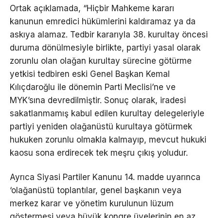
Ortak açıklamada, “Hiçbir Mahkeme kararı
kanunun emredici hükümlerini kaldıramaz ya da
askıya alamaz. Tedbir kararıyla 38. kurultay öncesi
duruma dönülmesiyle birlikte, partiyi yasal olarak
zorunlu olan olağan kurultay sürecine götürme
yetkisi tedbiren eski Genel Başkan Kemal
Kılıçdaroğlu ile dönemin Parti Meclisi’ne ve
MYK’sına devredilmiştir. Sonuç olarak, iradesi
sakatlanmamış kabul edilen kurultay delegeleriyle
partiyi yeniden olağanüstü kurultaya götürmek
hukuken zorunlu olmakla kalmayıp, mevcut hukuki
kaosu sona erdirecek tek meşru çıkış yoludur.
Ayrıca Siyasi Partiler Kanunu 14. madde uyarınca
‘olağanüstü toplantılar, genel başkanın veya
merkez karar ve yönetim kurulunun lüzum
göstermesi veya büyük kongre üyelerinin en az