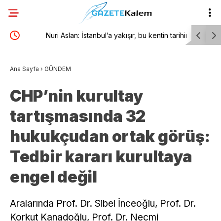
n
Nuri Aslan: İstanbul’a yakışır, bu kentin tarihine
Dervişoğlu
yakışır bir meydan olacak burası
meselede
Ana Sayfa
›
GÜNDEM
CHP’nin kurultay
tartışmasında 32
hukukçudan ortak görüş:
Tedbir kararı kurultaya
engel değil
Aralarında Prof. Dr. Sibel İnceoğlu, Prof. Dr.
Korkut Kanadoğlu, Prof. Dr. Necmi