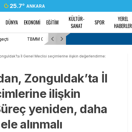
25.7
°
ANKARA
KÜLTÜR-
YEREL
DÜNYA
EKONOMİ
EĞİTİM
SPOR
SANAT
HABERLE
lah olmayan failler için
Burhaniye Belediyesi ile DİSK/Genel-İş aras
imzalandı
onguldak’ta İl Genel Meclisi seçimlerine ilişkin değerlendirme:
an, Zonguldak’ta İl
imlerine ilişkin
üreç yeniden, daha
 ele alınmalı