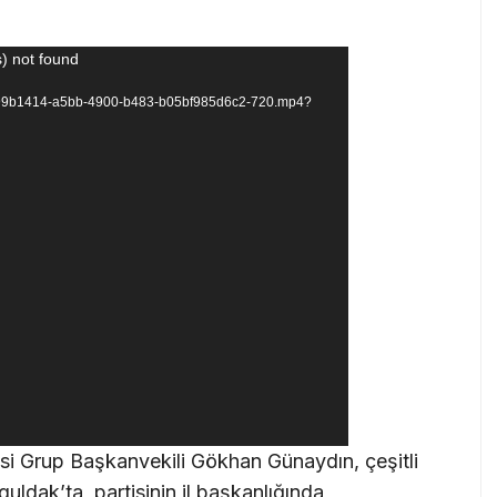
) not found
deo/699b1414-a5bb-4900-b483-b05bf985d6c2-720.mp4?
si Grup Başkanvekili Gökhan Günaydın, çeşitli
ldak’ta, partisinin il başkanlığında