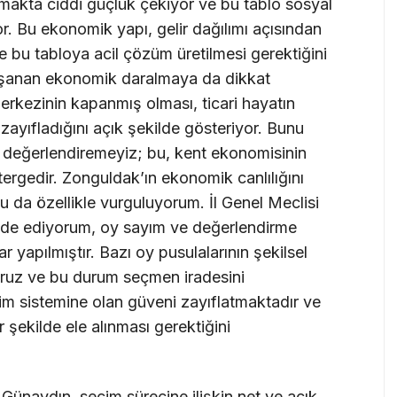
amakta ciddi güçlük çekiyor ve bu tablo sosyal
r. Bu ekonomik yapı, gelir dağılımı açısından
e bu tabloya acil çözüm üretilmesi gerektiğini
aşanan ekonomik daralmaya da dikkat
erkezinin kapanmış olması, ticari hayatın
zayıfladığını açık şekilde gösteriyor. Bunu
 değerlendiremeyiz; bu, kent ekonomisinin
tergedir. Zonguldak’ın ekonomik canlılığını
u da özellikle vurguluyorum. İl Genel Meclisi
ifade ediyorum, oy sayım ve değerlendirme
 yapılmıştır. Bazı oy pusulalarının şekilsel
yoruz ve bu durum seçmen iradesini
im sistemine olan güveni zayıflatmaktadır ve
 şekilde ele alınması gerektiğini
Günaydın, seçim sürecine ilişkin net ve açık