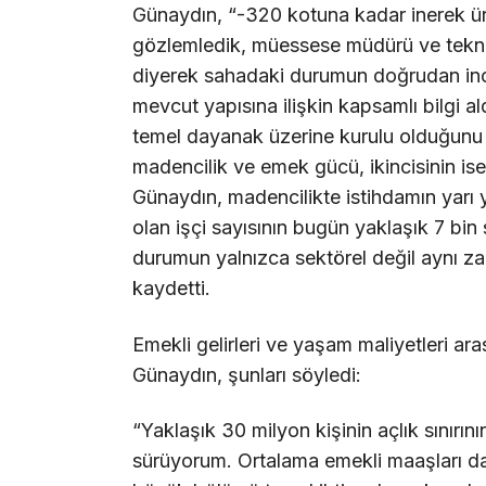
Günaydın, “-320 kotuna kadar inerek üre
gözlemledik, müessese müdürü ve teknik
diyerek sahadaki durumun doğrudan incel
mevcut yapısına ilişkin kapsamlı bilgi al
temel dayanak üzerine kurulu olduğunu d
madencilik ve emek gücü, ikincisinin ise 
Günaydın, madencilikte istihdamın yarı y
olan işçi sayısının bugün yaklaşık 7 bin 
durumun yalnızca sektörel değil aynı z
kaydetti.
Emekli gelirleri ve yaşam maliyetleri ar
Günaydın, şunları söyledi:
“Yaklaşık 30 milyon kişinin açlık sınırı
sürüyorum. Ortalama emekli maaşları da b