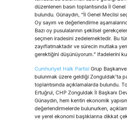
düzenlenen basın toplantısında İl Genel 
bulundu. Günaydın, “İl Genel Meclisi seç
Oy sayım ve değerlendirme aşamalarında 
Bazı oy pusulalarının şekilsel gerekçele
seçmen iradesini zedelemektedir. Bu tü
zayıflatmaktadır ve sürecin mutlaka yeni
gerektiğini düşünüyorum.” ifadelerini ku
Cumhuriyet Halk Partisi
Grup Başkanveki
bulunmak üzere geldiği Zonguldak’ta par
toplantısında açıklamalarda bulundu. T
Ertuğrul, CHP Zonguldak İl Başkanı Devri
Günaydın, hem kentin ekonomik yapısın
değerlendirmelerde bulunurken, açıklamal
ve yerel ekonomi başlıklarına dikkat çek