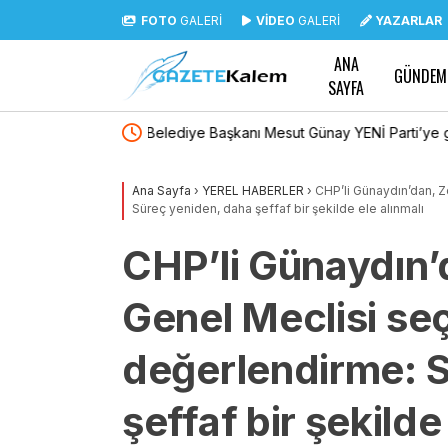
FOTO
GALERİ
VİDEO
GALERİ
YAZARLAR
ANA
GÜNDEM
SAYFA
Parti’ye geçti
TBMM Genel Kurulu… İYİ Partili Yaldır’dan “Is
Suriye’de cezaevi inşa edelim” önerisi
Ana Sayfa
›
YEREL HABERLER
›
CHP’li Günaydın’dan, Z
Süreç yeniden, daha şeffaf bir şekilde ele alınmalı
CHP’li Günaydın’d
Genel Meclisi seç
değerlendirme: S
şeffaf bir şekilde