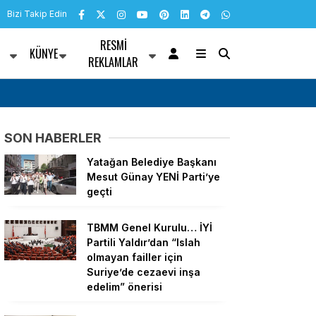
Bizi Takip Edin
RESMI
KÜNYE
R
REKLAMLAR
ında toplu iş sözleşmesi
Bodrum’da Emekli Kafe açıldı: Çay 5 lira
SON HABERLER
Yatağan Belediye Başkanı
Mesut Günay YENİ Parti’ye
geçti
TBMM Genel Kurulu… İYİ
Partili Yaldır’dan “Islah
olmayan failler için
Suriye’de cezaevi inşa
edelim” önerisi