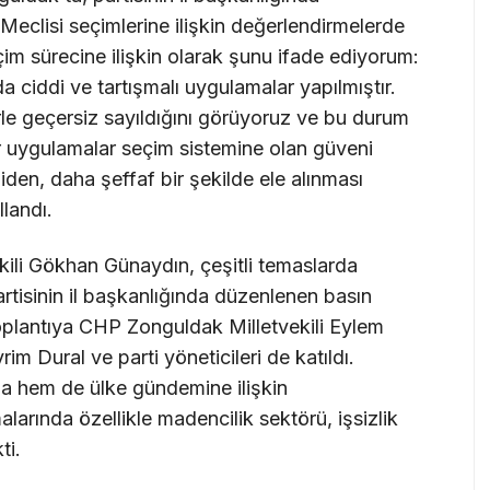
Meclisi seçimlerine ilişkin değerlendirmelerde
im sürecine ilişkin olarak şunu ifade ediyorum:
ciddi ve tartışmalı uygulamalar yapılmıştır.
rle geçersiz sayıldığını görüyoruz ve bu durum
r uygulamalar seçim sistemine olan güveni
den, daha şeffaf bir şekilde ele alınması
llandı.
li Gökhan Günaydın, çeşitli temaslarda
tisinin il başkanlığında düzenlenen basın
oplantıya CHP Zonguldak Milletvekili Eylem
m Dural ve parti yöneticileri de katıldı.
a hem de ülke gündemine ilişkin
arında özellikle madencilik sektörü, işsizlik
ti.