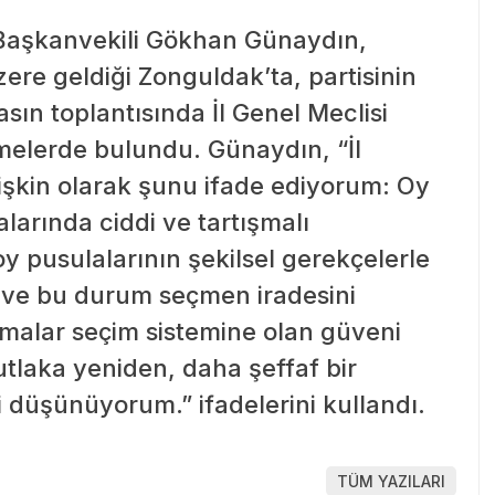
 Başkanvekili Gökhan Günaydın,
ere geldiği Zonguldak’ta, partisinin
sın toplantısında İl Genel Meclisi
rmelerde bulundu. Günaydın, “İl
lişkin olarak şunu ifade ediyorum: Oy
arında ciddi ve tartışmalı
y pusulalarının şekilsel gerekçelerle
z ve bu durum seçmen iradesini
malar seçim sistemine olan güveni
tlaka yeniden, daha şeffaf bir
i düşünüyorum.” ifadelerini kullandı.
TÜM YAZILARI