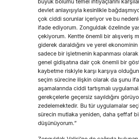
büyük bölümü temel ihtiyaçlarını karşıl
devlet anlayışıyla kesinlikle bağdaşmıyo
çok ciddi sorunlar içeriyor ve bu nedenl
ifade ediyorum. Zonguldak özelinde y
çekiyorum. Kentte önemli bir alışveriş m
giderek daraldığını ve yerel ekonominin 
sadece bir işletmenin kapanması olarak
genel gidişatına dair çok önemli bir gös
kaybetme riskiyle karşı karşıya olduğun
seçim sürecine ilişkin olarak da şunu 
aşamalarında ciddi tartışmalı uygulamalar
gerekçelerle geçersiz sayıldığını görü
zedelemektedir. Bu tür uygulamalar seç
sürecin mutlaka yeniden, daha şeffaf bir
düşünüyorum.”
Zonguldak Valisi’ne de çağrıda bulunan 