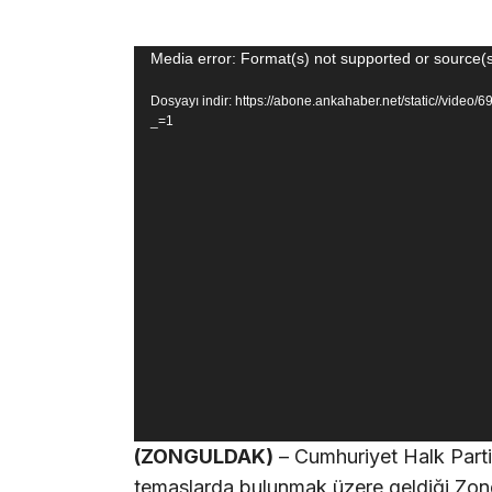
Video
Media error: Format(s) not supported or source(s
oynatıcı
Dosyayı indir: https://abone.ankahaber.net/static//vi
_=1
(ZONGULDAK)
– Cumhuriyet Halk Parti
temaslarda bulunmak üzere geldiği Zongu