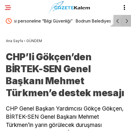
nliği”
Bodrum Belediyesi Gençlik ve Tarım Kampı’nın 3.
ASAT Gen
dönemi tamamlandı
alt ve üst
Ana Sayfa
›
GÜNDEM
CHP’li Gökçen’den
BİRTEK-SEN Genel
Başkanı Mehmet
Türkmen’e destek mesajı
CHP Genel Başkan Yardımcısı Gökçe Gökçen,
BİRTEK-SEN Genel Başkanı Mehmet
Türkmen’in yarın görülecek duruşması