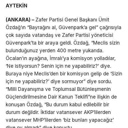
AYTEKİN
(ANKARA) –
Zafer Partisi Genel Başkanı Ümit
Özdağ’ın “Bayrağını al, Güvenpark’a gel” çağrısıyla
çok sayıda vatandaş ve Zafer Partisi yöneticisi
Güvenpark’ta bir araya geldi. Özdağ, “Meclis sizin
bulunduğunuz yerden 400 metre yukarıda.
Öcalan’ın ayağına, İmralı’ya komisyon yolladılar,
‘Ne istiyorsun? Senin için ne yapabiliriz?’ diye.
Buraya niye Meclis’den bir komisyon gelip de ‘Sizin
için ne yapabiliriz?’ diye sormuyor” diye sordu.
“Milli Dayanışma ve Toplumsal Bütünleşmenin
Güçlendirilmesine Dair Kanun Teklifi”ne ilişkin de
konuşan Özdağ, “Bu durum kabul edilebilir bir
durum değildir. İktidar vatansever AKP’lilerden
vatansever MHP’lilerden ‘biz bunları yapacağız’
diye oy almadı” diye konuştu.