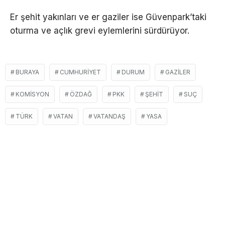
Er şehit yakınları ve er gaziler ise Güvenpark’taki
oturma ve açlık grevi eylemlerini sürdürüyor.
BURAYA
CUMHURIYET
DURUM
GAZILER
KOMISYON
ÖZDAĞ
PKK
ŞEHIT
SUÇ
TÜRK
VATAN
VATANDAŞ
YASA