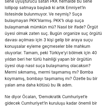
sene uyuşturucu satan PKK herhalde bu sene
lollipop satmaya başladı ki artık Emniyet’in
listesinde bulunmuyor. Ve neymiş? Suça
bulaşmayan PKK’lılarmış. PKK’lı olup suça
bulaşmamak mümkün mü? Nasıl bir ifade? Örgüt
üyesi olmak zaten suç. Bugün organize suç örgütü
davası açılması için 3 kişi gelip bir araya suçu
konuşsalar eyleme geçmeseler bile mahkum
oluyorlar. Tamam, peki Türkiye’yi bölmek için 40
yıldan beri her türlü hainliği yapan bir örgütün
üyesi olup nasıl suça bulaşmamış olacaksın?
Mermi sıkmamış, mermi taşımamış mı? Bomba
koymamış, bombayı taşımamış mı? Özetle bu bir
yalan ama daha kötüsü bu ilk adım.
Ne diyor Öcalan, ‘Demokratik Cumhuriyet’e
gidecek Cumhuriyet’in kuruluşu kadar önemli bir