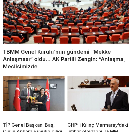
TBMM Genel Kurulu’nun gündemi “Mekke
Anlaşması” oldu… AK Partili Zengin: “Anlaşma,
Meclisimizde
TİP Genel Başkanı Baş,
CHP’li Kılınç Marmaray’daki
Çin’in Ankara Büyükelçiliği
intihar olaylarını TBMM