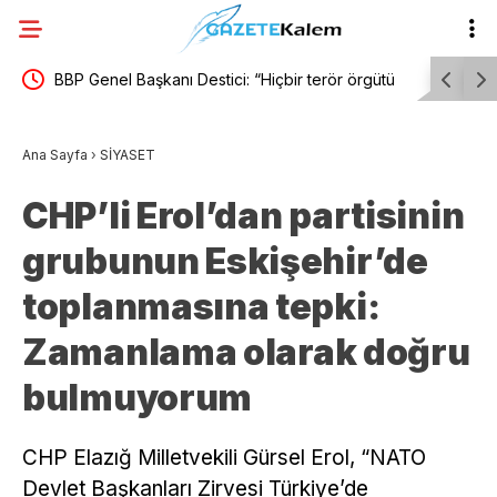
Bir
BBP Genel Başkanı Destici: “Hiçbir terör örgütü
TKP Genel
ıyorum.
mensubunun affedilmesi kabul edilemez”
gereken iş
Ana Sayfa
›
SİYASET
CHP’li Erol’dan partisinin
grubunun Eskişehir’de
toplanmasına tepki:
Zamanlama olarak doğru
bulmuyorum
CHP Elazığ Milletvekili Gürsel Erol, “NATO
Devlet Başkanları Zirvesi Türkiye’de