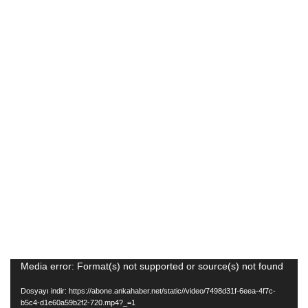
Video
Media error: Format(s) not supported or source(s) not found
oynatıcı
Dosyayı indir: https://abone.ankahaber.net/static//video/7498d31f-6eea-4f7c-
b5c4-d1e60a59b2f2-720.mp4?_=1