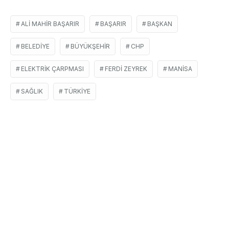
ALI MAHIR BAŞARIR
BAŞARIR
BAŞKAN
BELEDIYE
BÜYÜKŞEHIR
CHP
ELEKTRIK ÇARPMASI
FERDI ZEYREK
MANISA
SAĞLIK
TÜRKIYE