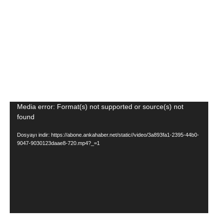
Video
Media error: Format(s) not supported or source(s) not
found
oynatıcı
Dosyayı indir: https://abone.ankahaber.net/static//video/3a893fa1-2395-44b0-
9047-9030123daae8-720.mp4?_=1