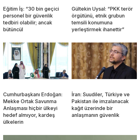
Eğitim İş: “30 bin geçici
Gültekin Uysal: “PKK terör
personel bir güvenlik
örgütünü, etnik grubun
tedbiri olabilir; ancak
temsili konumuna
bütüncül
yerleştirmek ihanettir”
Cumhurbaşkanı Erdoğan:
İran: Suudiler, Türkiye ve
Mekke Ortak Savunma
Pakistan ile imzalanacak
Anlaşması hiçbir ülkeyi
kağıt üzerinde bir
hedef almıyor, kardeş
anlaşmanın güvenlik
ülkelerin