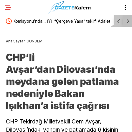
da… İYİ
“Çerçeve Yasa” teklifi Adalet Komisyonu’nda… İYİ
“Çerçeve 
Partili Rıdvan Uz, Komisyon Başkanı Yüksel’in
YENİ Partil
Ana Sayfa
›
GÜNDEM
üzerine yürüdü
ülkene dön
CHP’li
diyorsanız
Avşar’dan Dilovası’nda
başına ne 
meydana gelen patlama
nedeniyle Bakan
Işıkhan’a istifa çağrısı
CHP Tekirdağ Milletvekili Cem Avşar,
Dilovası’ndaki yangın ve patlamada 6 kişinin