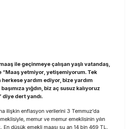
maaş ile geçinmeye çalışan yaşlı vatandaş,
’e “Maaş yetmiyor, yetişemiyorum. Tek
herkese yardım ediyor, bize yardım
i başımıza yığdın, biz aç susuz kalıyoruz
 diye dert yandı.
na ilişkin enflasyon verilerini 3 Temmuz’da
eklisiyle, memur ve memur emeklisinin yılın
acak. En düşük emekli maaşı şu an 14 bin 469 TL.