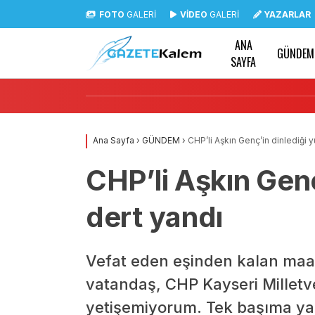
FOTO
GALERİ
VİDEO
GALERİ
YAZARLAR
ANA
GÜNDEM
SAYFA
Ana Sayfa
›
GÜNDEM
›
CHP’li Aşkın Genç’in dinlediği y
CHP’li Aşkın Genç
dert yandı
Vefat eden eşinden kalan maaş
vatandaş, CHP Kayseri Milletv
yetişemiyorum. Tek başıma y