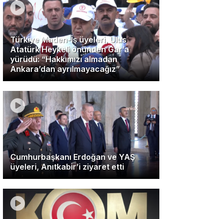
Türkiye Maden-İş üyeleri, Ulus
Atatürk Heykeli önünden Gar’a
yürüdü: “Hakkımızı almadan
Ankara’dan ayrılmayacağız”
Cumhurbaşkanı Erdoğan ve YAŞ
üyeleri, Anıtkabir’i ziyaret etti