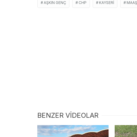
AŞKIN GENÇ
CHP
KAYSERI
MAA
BENZER VİDEOLAR