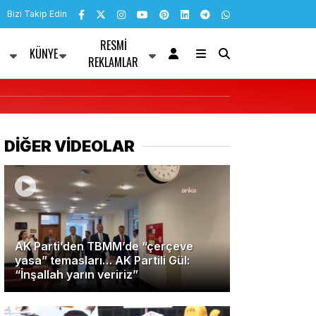
Bizi Takip Edin
RESMI
KÜNYE
R
REKLAMLAR
DİĞER VİDEOLAR
AK Parti’den TBMM’de “çerçeve
yasa” temasları… AK Partili Gül:
“İnşallah yarın veririz”