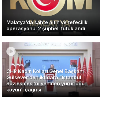
Malatya’da sahte altın ve tefecilik
operasyonu: 2 şüpheli tutuklandı
CHP Kadın Kolları Genel Başkanı
Gülsever’den iktidara “İstanbul
Sözleşmesi’ni yeniden yürürlüğü
koyun” çağrısı