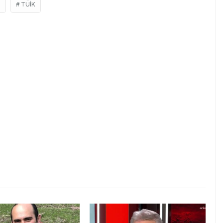
Ş
TÜIK