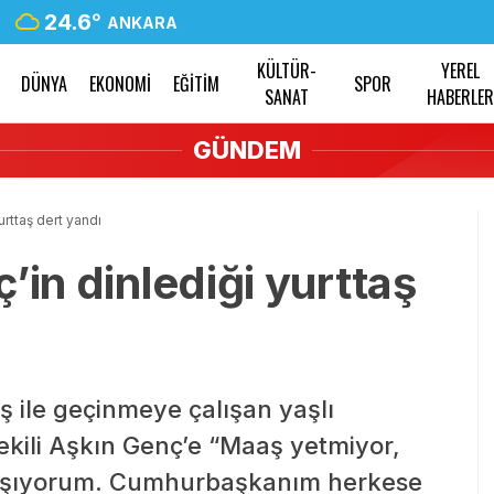
24.6
°
ANKARA
KÜLTÜR-
YEREL
DÜNYA
EKONOMİ
EĞİTİM
SPOR
SANAT
HABERLE
GÜNDEM
urttaş dert yandı
’in dinlediği yurttaş
 ile geçinmeye çalışan yaşlı
ekili Aşkın Genç’e “Maaş yetmiyor,
aşıyorum. Cumhurbaşkanım herkese