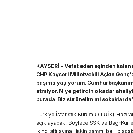
KAYSERİ – Vefat eden eşinden kalan 
CHP Kayseri Milletvekili Aşkın Genç
başıma yaşıyorum. Cumhurbaşkanım 
etmiyor. Niye getirdin o kadar ahaliy
burada. Biz sürünelim mi sokaklarda”
Türkiye İstatistik Kurumu (TÜİK) Hazira
açıklayacak. Böylece SSK ve Bağ-Kur em
ikinci altı ayına ilişkin zammı belli ol