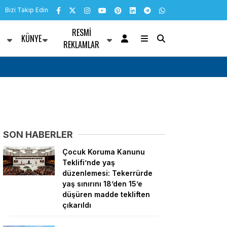
Bizi Takip Edin
RESMI
KÜNYE
R
REKLAMLAR
ünü mesajı
Bülent Kuşoğlu: CHP’yi bölenler Sarayla çal
SON HABERLER
Çocuk Koruma Kanunu
Teklifi’nde yaş
düzenlemesi: Tekerrürde
yaş sınırını 18’den 15’e
düşüren madde tekliften
çıkarıldı