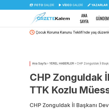
FOTO
GALERİ
VİDEO
GALERİ
YAZARLAR
ANA
GÜNDEM
SAYFA
nlemesi: Tekerrürde
Polis Akademisi 3 bin 250 PMYO öğrencisi 
en çıkarıldı
Ana Sayfa
›
YEREL HABERLER
›
CHP Zonguldak İl Başk
CHP Zonguldak İl
TTK Kozlu Müesse
CHP Zonguldak İl Başkanı Devr