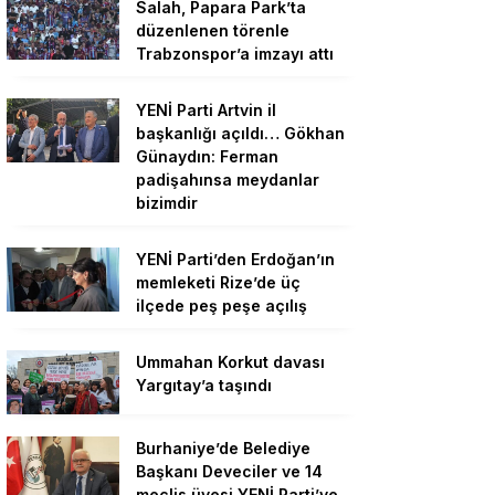
Salah, Papara Park’ta
düzenlenen törenle
Trabzonspor’a imzayı attı
YENİ Parti Artvin il
başkanlığı açıldı… Gökhan
Günaydın: Ferman
padişahınsa meydanlar
bizimdir
YENİ Parti’den Erdoğan’ın
memleketi Rize’de üç
ilçede peş peşe açılış
Ummahan Korkut davası
Yargıtay’a taşındı
Burhaniye’de Belediye
Başkanı Deveciler ve 14
meclis üyesi YENİ Parti’ye