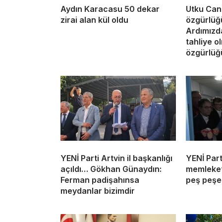
Aydın Karacasu 50 dekar
Utku Can
zirai alan kül oldu
özgürlüğ
Ardımızda
tahliye o
özgürlüğü
YENİ Parti Artvin il başkanlığı
YENİ Part
açıldı… Gökhan Günaydın:
memleketi
Ferman padişahınsa
peş peşe 
meydanlar bizimdir