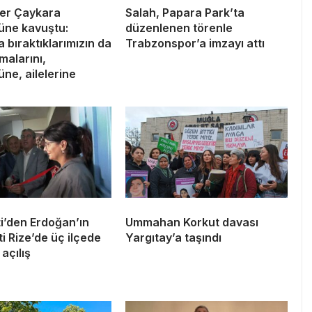
er Çaykara
Salah, Papara Park’ta
üne kavuştu:
düzenlenen törenle
 bıraktıklarımızın da
Trabzonspor’a imzayı attı
lmalarını,
ne, ailelerine
i’den Erdoğan’ın
Ummahan Korkut davası
 Rize’de üç ilçede
Yargıtay’a taşındı
açılış