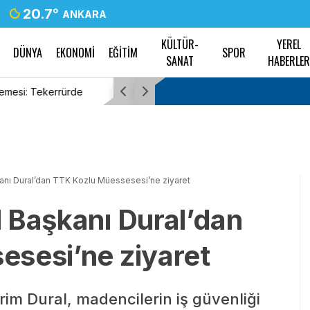
20.7
°
ANKARA
KÜLTÜR-
YEREL
DÜNYA
EKONOMİ
EĞİTİM
SPOR
SANAT
HABERLE
alacak
Tayfun Kahraman’dan kızı Vera’ya doğum g
anı Dural’dan TTK Kozlu Müessesesi’ne ziyaret
 Başkanı Dural’dan
sesi’ne ziyaret
im Dural, madencilerin iş güvenliği