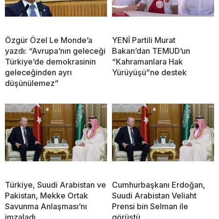
Özgür Özel Le Monde’a
YENİ Partili Murat
yazdı: “Avrupa’nın geleceği
Bakan’dan TEMUD’un
Türkiye’de demokrasinin
“Kahramanlara Hak
geleceğinden ayrı
Yürüyüşü”ne destek
düşünülemez”
Türkiye, Suudi Arabistan ve
Cumhurbaşkanı Erdoğan,
Pakistan, Mekke Ortak
Suudi Arabistan Veliaht
Savunma Anlaşması’nı
Prensi bin Selman ile
imzaladı
görüştü