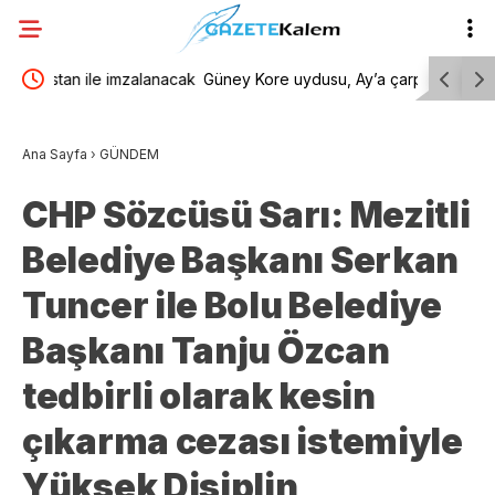
lanacak
Güney Kore uydusu, Ay’a çarpan SpaceX
Menderes 
roketinin oluşturduğu krateri görüntüledi
kamuoyu a
Ana Sayfa
›
GÜNDEM
yansıtmam
CHP Sözcüsü Sarı: Mezitli
Belediye Başkanı Serkan
Tuncer ile Bolu Belediye
Başkanı Tanju Özcan
tedbirli olarak kesin
çıkarma cezası istemiyle
Yüksek Disiplin