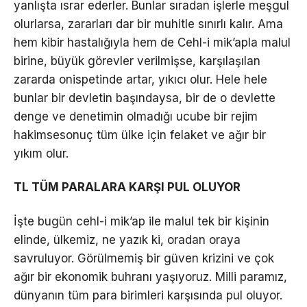
yanlışta ısrar ederler. Bunlar sıradan işlerle meşgul
olurlarsa, zararları dar bir muhitle sınırlı kalır. Ama
hem kibir hastalığıyla hem de Cehl-i mik’apla malul
birine, büyük görevler verilmişse, karşılaşılan
zararda onispetinde artar, yıkıcı olur. Hele hele
bunlar bir devletin başındaysa, bir de o devlette
denge ve denetimin olmadığı ucube bir rejim
hakimsesonuç tüm ülke için felaket ve ağır bir
yıkım olur.
TL TÜM PARALARA KARŞI PUL OLUYOR
İşte bugün cehl-i mik’ap ile malul tek bir kişinin
elinde, ülkemiz, ne yazık ki, oradan oraya
savruluyor. Görülmemiş bir güven krizini ve çok
ağır bir ekonomik buhranı yaşıyoruz. Milli paramız,
dünyanın tüm para birimleri karşısında pul oluyor.