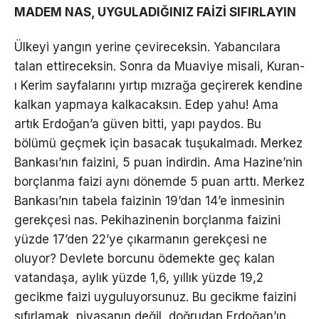
MADEM NAS, UYGULADIĞINIZ FAİZİ SIFIRLAYIN
Ülkeyi yangın yerine çevireceksin. Yabancılara
talan ettireceksin. Sonra da Muaviye misali, Kuran-
ı Kerim sayfalarını yırtıp mızrağa geçirerek kendine
kalkan yapmaya kalkacaksın. Edep yahu! Ama
artık Erdoğan’a güven bitti, yapı paydos. Bu
bölümü geçmek için basacak tuşukalmadı. Merkez
Bankası’nın faizini, 5 puan indirdin. Ama Hazine’nin
borçlanma faizi aynı dönemde 5 puan arttı. Merkez
Bankası’nın tabela faizinin 19’dan 14’e inmesinin
gerekçesi nas. Pekihazinenin borçlanma faizini
yüzde 17’den 22’ye çıkarmanın gerekçesi ne
oluyor? Devlete borcunu ödemekte geç kalan
vatandaşa, aylık yüzde 1,6, yıllık yüzde 19,2
gecikme faizi uyguluyorsunuz. Bu gecikme faizini
sıfırlamak, piyasanın değil, doğrudan Erdoğan’ın