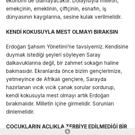
ekonomi de olamayacaktır. Dolayısıyla milletin,
emekçinin, emeklinin, çiftçinin, esnafın, iş
dünyasının kaygılarına, sesine kulak verilmelidir.
KENDİ KOKUSUYLA MEST OLMAYI BIRAKSIN
Erdoğan Şahsım Yönetimi’ne tavsiyemiz. Kendisine
duymak istediği şeyleri söyleyen Saray
dalkavuklarına değil, bir zahmet sokağın haline
bakmasıdır. Ekranlarda önce bizim gençlerimize,
yetmeyince de Afrikalı gençlere, Sarayda
hazırlanan vıcık vıcık çanak sorular sordurup,
kendi kokusuyla mest olmayı artık Erdoğan
bırakmalıdır. Milletin içine girmelidir. Sorunları
dinlemelidir.
ÇOCUKLARIN AÇLIKLA TERBİYE EDİLMEDİĞİ BİR
ÜLKE