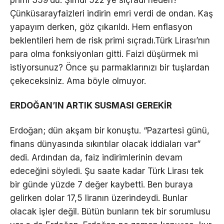
primi 359’du. Şimdi 522’ye sıçradı neden?
Çünküsarayfaizleri indirin emri verdi de ondan. Kaş
yapayım derken, göz çıkarıldı. Hem enflasyon
beklentileri hem de risk primi sıçradı.Türk Lirası’nın
para olma fonksiyonları gitti. Faizi düşürmek mi
istiyorsunuz? Önce şu parmaklarınızı bir tuşlardan
çekeceksiniz. Ama böyle olmuyor.
ERDOĞAN’IN ARTIK SUSMASI GEREKİR
Erdoğan; dün akşam bir konuştu. “Pazartesi günü,
finans dünyasında sıkıntılar olacak iddiaları var”
dedi. Ardından da, faiz indirimlerinin devam
edeceğini söyledi. Şu saate kadar Türk Lirası tek
bir günde yüzde 7 değer kaybetti. Ben buraya
gelirken dolar 17,5 liranın üzerindeydi. Bunlar
olacak işler değil. Bütün bunların tek bir sorumlusu