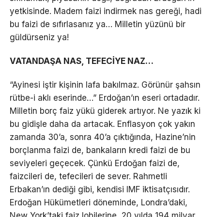
yetkisinde. Madem faizi indirmek nas gereği, hadi
bu faizi de sıfırlasanız ya… Milletin yüzünü bir
güldürseniz ya!
VATANDAŞA NAS, TEFECİYE NAZ…
“Ayinesi iştir kişinin lafa bakılmaz. Görünür şahsın
rütbe-i aklı eserinde…” Erdoğan’ın eseri ortadadır.
Milletin borç faiz yükü giderek artıyor. Ne yazık ki
bu gidişle daha da artacak. Enflasyon çok yakın
zamanda 30’a, sonra 40’a çıktığında, Hazine’nin
borçlanma faizi de, bankaların kredi faizi de bu
seviyeleri geçecek. Çünkü Erdoğan faizi de,
faizcileri de, tefecileri de sever. Rahmetli
Erbakan’ın dediği gibi, kendisi IMF iktisatçısıdır.
Erdoğan Hükümetleri döneminde, Londra’daki,
New York’taki faiz lobilerine, 20 yılda 194 milyar