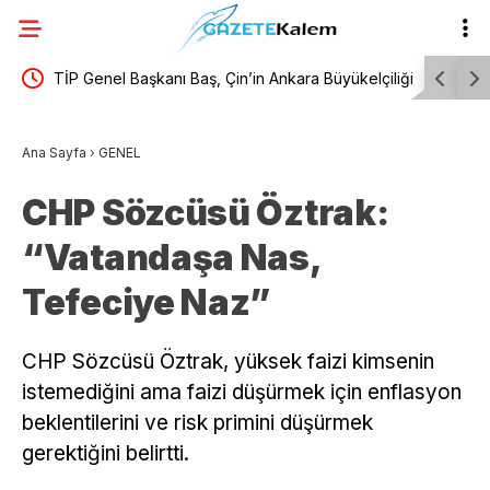
yı
TİP Genel Başkanı Baş, Çin’in Ankara Büyükelçiliği
Mansur Ya
yet
Siyasi Müsteşarı Guo ile bir araya geldi
hemşehril
Ana Sayfa
›
GENEL
CHP Sözcüsü Öztrak:
“Vatandaşa Nas,
Tefeciye Naz”
CHP Sözcüsü Öztrak, yüksek faizi kimsenin
istemediğini ama faizi düşürmek için enflasyon
beklentilerini ve risk primini düşürmek
gerektiğini belirtti.