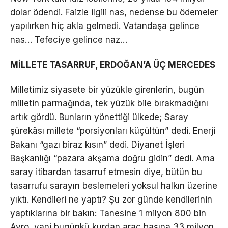
dolar ödendi. Faizle ilgili nas, nedense bu ödemeler
yapılırken hiç akla gelmedi. Vatandaşa gelince
nas… Tefeciye gelince naz…
MİLLETE TASARRUF, ERDOĞAN’A ÜÇ MERCEDES
Milletimiz siyasete bir yüzükle girenlerin, bugün
milletin parmağında, tek yüzük bile bırakmadığını
artık gördü. Bunların yönettiği ülkede; Saray
şürekâsı millete “porsiyonları küçültün” dedi. Enerji
Bakanı “gazı biraz kısın” dedi. Diyanet İşleri
Başkanlığı “pazara akşama doğru gidin” dedi. Ama
saray itibardan tasarruf etmesin diye, bütün bu
tasarrufu sarayın beslemeleri yoksul halkın üzerine
yıktı. Kendileri ne yaptı? Şu zor günde kendilerinin
yaptıklarına bir bakın: Tanesine 1 milyon 800 bin
Avro, yani bugünkü kurdan araç başına 33 milyon