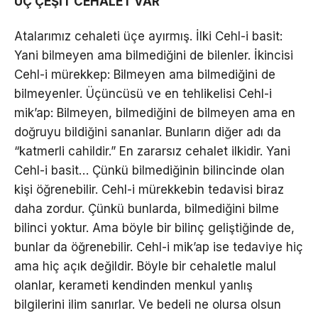
ÜÇ ÇEŞİT CEHALET VAR
Atalarımız cehaleti üçe ayırmış. İlki Cehl-i basit:
Yani bilmeyen ama bilmediğini de bilenler. İkincisi
Cehl-i mürekkep: Bilmeyen ama bilmediğini de
bilmeyenler. Üçüncüsü ve en tehlikelisi Cehl-i
mik’ap: Bilmeyen, bilmediğini de bilmeyen ama en
doğruyu bildiğini sananlar. Bunların diğer adı da
“katmerli cahildir.” En zararsız cehalet ilkidir. Yani
Cehl-i basit… Çünkü bilmediğinin bilincinde olan
kişi öğrenebilir. Cehl-i mürekkebin tedavisi biraz
daha zordur. Çünkü bunlarda, bilmediğini bilme
bilinci yoktur. Ama böyle bir bilinç geliştiğinde de,
bunlar da öğrenebilir. Cehl-i mik’ap ise tedaviye hiç
ama hiç açık değildir. Böyle bir cehaletle malul
olanlar, kerameti kendinden menkul yanlış
bilgilerini ilim sanırlar. Ve bedeli ne olursa olsun