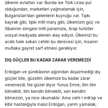
ülkenin evlatları var. Bunda ise Türk Lirası pul
olduğundan, marketleri yağmalamak için,
Bulgaristan’dan gelenlerin kuyruğu var. Tıpkı
bayrak gibi, tıpkı milli marş gibi, ülkemizin güç ve
itibarının simgesi milli paramızla, Arap turistler
sosyal medyada alenen alay ediyor. Ülkemizi bu
acıklı hale sokan cehlin bu derecesi için, insanın
mutlaka gayret sarf etmesi gerekiyor.
DIŞ GÜÇLER BU KADAR ZARAR VEREMEZDİ
Erdoğan ve şürekâsının ağzından düşürmediği dış
güçler bile, güzelim ülkemize bu kadar zarar
veremezdi. Ne güzel diyor Yunus Emre; ilim ilim
bilmektir, ilim kendin bilmektir, sen kendini
bilmezsin, ya nice okumaktır. Ama cehl-i mik’ap ve
kibir hastalığıyla malul Erdoğan, yarım yamalak,