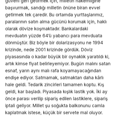
güveni geri getirmek için, milletin hakemliğine
başvurmak, sandığı milletin önüne biran evvel
getirmek tek çaredir. Bu ortamda yurttaşlarımız,
paralarının satın alma gücünü korumak için, haklı
olarak dövize koşmaktadır. Bankalardaki
mevduatın yüzde 64’ü yabancı para mevduata
dönmüştür. Biz böyle bir dolarizasyonu ne 1994
krizinde, nede 2001 krizinde gördük. Döviz
piyasasında o kadar büyük bir oynaklık yaratıldı ki,
artık kimse fiyat belirleyemiyor. Bugün malını satan
esnaf, yarın aynı malı rafa koyamayacağından
endişe ediyor. Satmamak, satmaktan daha kârlı
hale geldi. Tedarik zincirleri tamamen koptu. Kış
geldi, kar başladı. Piyasada kışlık lastik yok. İki ay
önce parası verilip sipariş edilen lastiklere, sipariş
iptali geliyor. Millet şu soğukta balkonunu camla
kaplatmak istese, küçük bir servete mal oluyor.