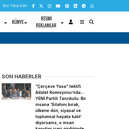
Bizi Takip Edin
RESMI
KÜNYE
R
REKLAMLAR
ların suça
Filistinli öğrencilere açık öğretimle lisans eğit
malı”
hızlandırıldı
SON HABERLER
“Çerçeve Yasa” teklifi
Adalet Komisyonu’nda…
YENİ Partili Tanrıkulu: Bir
insana ‘Silahını bırak,
ülkene dön, siyasal ve
toplumsal hayata katıl’
diyorsanız, o insan
kapıdan içeri girdiğinde