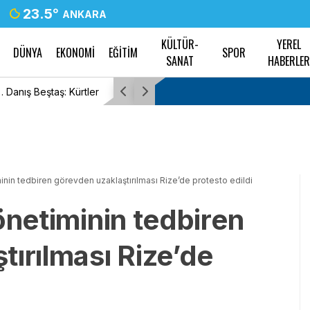
23.5
°
ANKARA
KÜLTÜR-
YEREL
DÜNYA
EKONOMİ
EĞİTİM
SPOR
SANAT
HABERLE
 Danış Beştaş: Kürtler
TBMM Genel Kurulu… İYİ Partili Sunat: “Çocuk
sürüklenmesinde 25 yıllık politikalar sorgulan
minin tedbiren görevden uzaklaştırılması Rize’de protesto edildi
önetiminin tedbiren
tırılması Rize’de