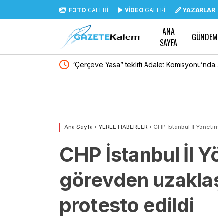
FOTO
GALERİ
VİDEO
GALERİ
YAZARLAR
ANA
GÜNDEM
SAYFA
YENİ Partili
“Çerçeve Yasa” teklifi Adalet Komisyonu’nda…
n, siyasal ve toplumsal
artık siyasetin malzemesi olmak istemiyor
 girdiğinde başına ne
Ana Sayfa
›
YEREL HABERLER
›
CHP İstanbul İl Yöneti
CHP İstanbul İl Y
görevden uzaklaş
protesto edildi