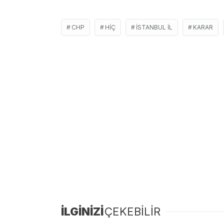
CHP
HIÇ
İSTANBUL İL
KARAR
İLGİNİZİ
ÇEKEBİLİR