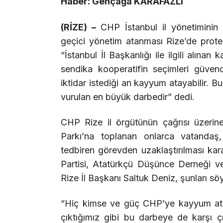
Haber: Gençağa KARAFAZLI
(RİZE) –
CHP İstanbul il yönetiminin 
geçici yönetim atanması Rize’de prote
“İstanbul İl Başkanlığı ile ilgili alınan
sendika kooperatifin seçimleri güven
iktidar istediği an kayyum atayabilir. 
vurulan en büyük darbedir” dedi.
CHP Rize il örgütünün çağrısı üzer
Parkı’na toplanan onlarca vatandaş,
tedbiren görevden uzaklaştırılması ka
Partisi, Atatürkçü Düşünce Derneği v
Rize İl Başkanı Saltuk Deniz, şunları söy
“Hiç kimse ve güç CHP’ye kayyum ata
çıktığımız gibi bu darbeye de karşı ç