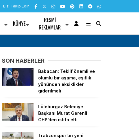
Bizi Takip Edin
RESMI
KÜNYE
R
REKLAMLAR
 Trabzon’a ulaştı
Van’da Rojin Kabaiş için etkin ve şeffaf soruş
SON HABERLER
Babacan: Teklif önemli ve
olumlu bir aşama, eşitlik
yönünden eksiklikler
giderilmeli
Lüleburgaz Belediye
Başkanı Murat Gerenli
CHP’den istifa etti
Trabzonspor’un yeni