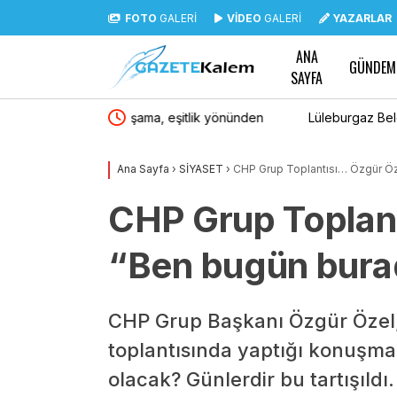
FOTO
GALERİ
VİDEO
GALERİ
YAZARLAR
ANA
GÜNDEM
SAYFA
şitlik yönünden
Lüleburgaz Belediye Başkanı Murat Gerenli CHP
Ana Sayfa
›
SİYASET
›
CHP Grup Toplantısı… Özgür Öz
CHP Grup Toplant
“Ben bugün bura
CHP Grup Başkanı Özgür Özel,
toplantısında yaptığı konuşma
olacak? Günlerdir bu tartışıld