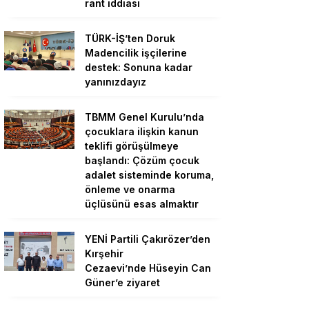
rant iddiası
TÜRK-İŞ’ten Doruk
Madencilik işçilerine
destek: Sonuna kadar
yanınızdayız
TBMM Genel Kurulu’nda
çocuklara ilişkin kanun
teklifi görüşülmeye
başlandı: Çözüm çocuk
adalet sisteminde koruma,
önleme ve onarma
üçlüsünü esas almaktır
YENİ Partili Çakırözer’den
Kırşehir
Cezaevi’nde Hüseyin Can
Güner’e ziyaret