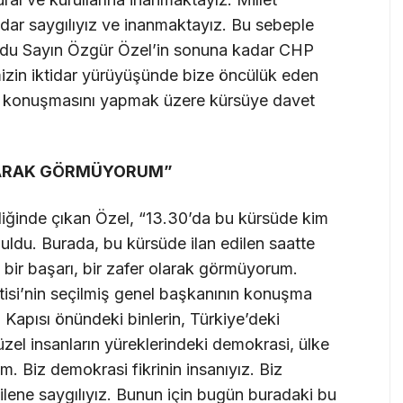
dar saygılıyız ve inanmaktayız. Bu sebeple
mudu Sayın Özgür Özel’in sonuna kadar CHP
mizin iktidar yürüyüşünde bize öncülük eden
up konuşmasını yapmak üzere kürsüye davet
LARAK GÖRMÜYORUM”
şliğinde çıkan Özel, “13.30’da bu kürsüde kim
şuldu. Burada, bu kürsüde ilan edilen saatte
ir başarı, bir zafer olarak görmüyorum.
isi’nin seçilmiş genel başkanının konuşma
pısı önündeki binlerin, Türkiye’deki
zel insanların yüreklerindeki demokrasi, ülke
um. Biz demokrasi fikrinin insanıyız. Biz
ilene saygılıyız. Bunun için bugün buradaki bu