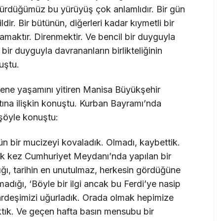
dürdüğümüz bu yürüyüş çok anlamlıdır. Bir gün
ildir. Bir bütünün, diğerleri kadar kıymetli bir
maktır. Direnmektir. Ve bencil bir duyguyla
bir duyguyla davrananların birlikteliğinin
uştu.
sene yaşamını yitiren Manisa Büyükşehir
tına ilişkin konuştu. Kurban Bayramı’nda
 şöyle konuştu:
ün bir mucizeyi kovaladık. Olmadı, kaybettik.
lk kez Cumhuriyet Meydanı’nda yapılan bir
ğı, tarihin en unutulmaz, herkesin gördüğüne
ırmadığı, ‘Böyle bir ilgi ancak bu Ferdi’ye nasip
 kardeşimizi uğurladık. Orada olmak hepimize
ktık. Ve geçen hafta basın mensubu bir