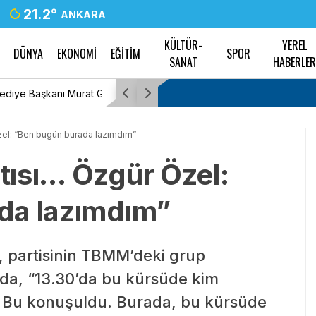
21.2
°
ANKARA
KÜLTÜR-
YEREL
DÜNYA
EKONOMİ
EĞİTİM
SPOR
SANAT
HABERLE
’den istifa etti
Trabzonspor’un yeni transferi Mohamed Salah
el: “Ben bugün burada lazımdım”
ısı… Özgür Özel:
da lazımdım”
 partisinin TBMM’deki grup
da, “13.30’da bu kürsüde kim
ı. Bu konuşuldu. Burada, bu kürsüde