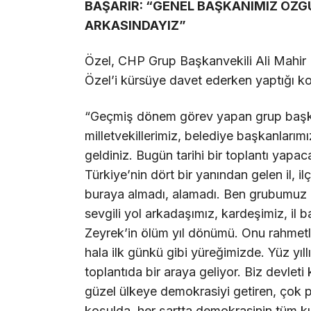
BAŞARIR: “GENEL BAŞKANIMIZ ÖZG
ARKASINDAYIZ”
Özel, CHP Grup Başkanvekili Ali Mahir B
Özel’i kürsüye davet ederken yaptığı ko
“Geçmiş dönem görev yapan grup başkan
milletvekillerimiz, belediye başkanlarımı
geldiniz. Bugün tarihi bir toplantı yapa
Türkiye’nin dört bir yanından gelen il, i
buraya almadı, alamadı. Ben grubumuz 
sevgili yol arkadaşımız, kardeşimiz, il
Zeyrek’in ölüm yıl dönümü. Onu rahmet
hala ilk günkü gibi yüreğimizde. Yüz yıl
toplantıda bir araya geliyor. Biz devlet
güzel ülkeye demokrasiyi getiren, çok pa
koşulda, her şartta demokrasinin tüm kur