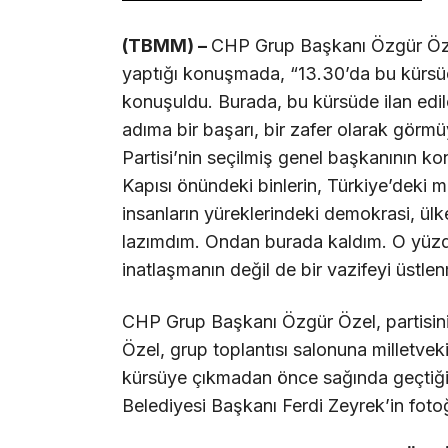
(TBMM) –
CHP Grup Başkanı Özgür Özel
yaptığı konuşmada, “13.30’da bu kürsüde
konuşuldu. Burada, bu kürsüde ilan edi
adıma bir başarı, bir zafer olarak gö
Partisi’nin seçilmiş genel başkanını
Kapısı önündeki binlerin, Türkiye’deki 
insanların yüreklerindeki demokrasi, ül
lazımdım. Ondan burada kaldım. O yüzden
inatlaşmanın değil de bir vazifeyi üstle
CHP Grup Başkanı Özgür Özel, partisin
Özel, grup toplantısı salonuna milletvekill
kürsüye çıkmadan önce sağında geçtiği
Belediyesi Başkanı Ferdi Zeyrek’in fotoğ