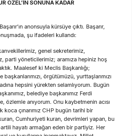
ÜR ÖZEL’İN SONUNA KADAR
aşarır’ın anonsuyla kürsüye çıktı. Başarır,
nuşmada, şu ifadeleri kullandı:
vekillerimiz, genel sekreterimiz,
z, parti yöneticilerimiz; aramıza hepiniz hoş
caktık. Maalesef ki Meclis Başkanlığı;
lçe başkanlarımızı, örgütümüzü, yurttaşlarımızı
adına hepsini yürekten selamlıyorum. Bugün
 başkanımız, belediye başkanımız Ferdi
le, özlemle anıyorum. Onu kaybetmenin acısı
lık koca çınarımız CHP bugün tarihi bir
i kuran, Cumhuriyeti kuran, devrimleri yapan, bu
rtili hayatı armağan eden bir partiyiz. Her
al ve kurullarına inanmaktayız. Millet