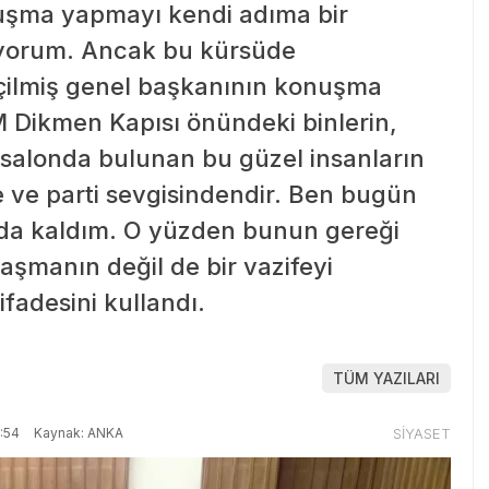
onuşma yapmayı kendi adıma bir
müyorum. Ancak bu kürsüde
eçilmiş genel başkanının konuşma
Dikmen Kapısı önündeki binlerin,
 salonda bulunan bu güzel insanların
e ve parti sevgisindendir. Ben bugün
da kaldım. O yüzden bunun gereği
tlaşmanın değil de bir vazifeyi
fadesini kullandı.
TÜM YAZILARI
:54
Kaynak: ANKA
SİYASET