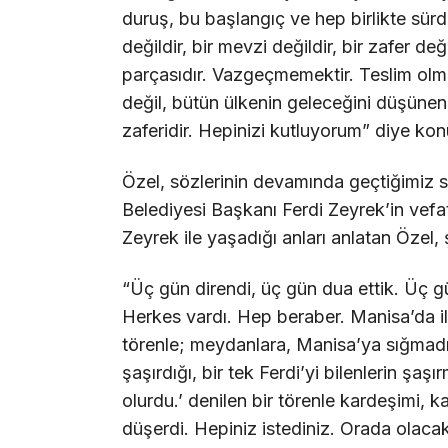
duruş, bu başlangıç ve hep birlikte sür
değildir, bir mevzi değildir, bir zafer değ
parçasıdır. Vazgeçmemektir. Teslim olma
değil, bütün ülkenin geleceğini düşünen 
zaferidir. Hepinizi kutluyorum” diye kon
Özel, sözlerinin devamında geçtiğimiz 
Belediyesi Başkanı Ferdi Zeyrek’in vefa
Zeyrek ile yaşadığı anları anlatan Özel,
“Üç gün direndi, üç gün dua ettik. Üç g
Herkes vardı. Hep beraber. Manisa’da i
törenle; meydanlara, Manisa’ya sığmadı
şaşırdığı, bir tek Ferdi’yi bilenlerin şaş
olurdu.’ denilen bir törenle kardeşimi,
düşerdi. Hepiniz istediniz. Orada olaca