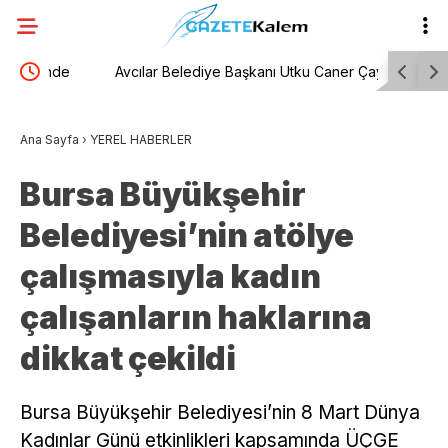
e
Avcılar Belediye Başkanı Utku Caner Çaykara ile
DEM Partil
ğımız
Seyhan Belediyesi Temizlik İşleri Müdürü Özcan
açıklamas
Ana Sayfa
›
YEREL HABERLER
Zenger hakkında tahliye kararı verildi
binlerce a
Bursa Büyükşehir
Belediyesi’nin atölye
çalışmasıyla kadın
çalışanların haklarına
dikkat çekildi
Bursa Büyükşehir Belediyesi’nin 8 Mart Dünya
Kadınlar Günü etkinlikleri kapsamında ÜÇGE