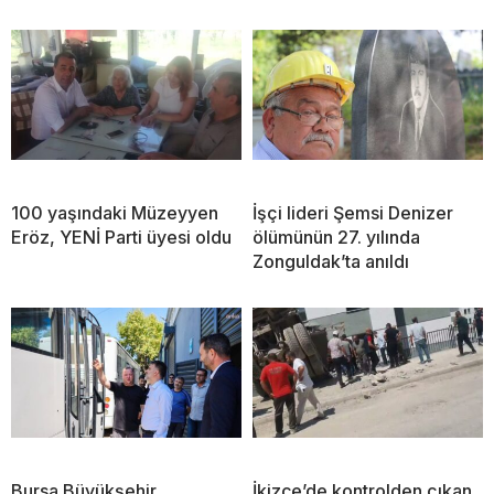
100 yaşındaki Müzeyyen
İşçi lideri Şemsi Denizer
Eröz, YENİ Parti üyesi oldu
ölümünün 27. yılında
Zonguldak’ta anıldı
Bursa Büyükşehir
İkizce’de kontrolden çıkan